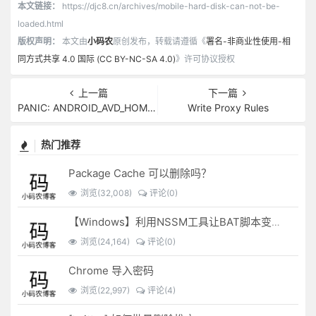
本文链接：
https://djc8.cn/archives/mobile-hard-disk-can-not-be-
loaded.html
版权声明：
本文由
小码农
原创发布，转载请遵循《
署名-非商业性使用-相
同方式共享 4.0 国际 (CC BY-NC-SA 4.0)
》许可协议授权
上一篇
下一篇
PANIC: ANDROID_AVD_HOME is defined but could not find *.ini file..
Write Proxy Rules
热门推荐
Package Cache 可以删除吗？
浏览(32,008)
评论(0)
【Windows】利用NSSM工具让BAT脚本变成后台服务
浏览(24,164)
评论(0)
Chrome 导入密码
浏览(22,997)
评论(4)