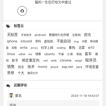
猫的一生在打哈欠中度过
标签云
无标签
资讯
android
数据持久化存储
开发技术
互联网
不能启动
iclound
iphone
虚拟机
密码
bug
问题
移动硬
重构
ie10
write
迅雷
科学上网
coding
盘
加载
proxy
linux
雷军
ubuntu
镜像
小米
建
udisk
iso
节操
尾插
程序员
绑定重定向
chrome
新手
站
web
.net
npapi
销售
技术
mono
环境变量
jexus
asp.net
创业
java
思想
十大
脑洞大开
近期评论
匿名
2024-11-18 19:42:07
感谢