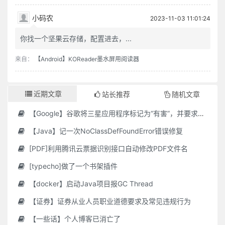
小码农
2023-11-03 11:01:24
你找一个坚果云存储，配置进去，...
来自：
【Android】KOReader墨水屏用阅读器
近期文章
站长推荐
随机文章
【Google】谷歌将三星应用程序标记为“有害”，并要求用户删除它们
【Java】记一次NoClassDefFoundError错误修复
[PDF]利用腾讯云票据识别接口自动修改PDF文件名
[typecho]做了一个书架插件
【docker】启动Java项目报GC Thread
【证券】证券从业人员职业道德要求及常见违规行为
【一些话】个人博客已消亡了