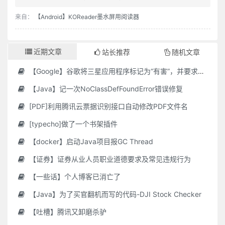
来自：
【Android】KOReader墨水屏用阅读器
近期文章
站长推荐
随机文章
【Google】谷歌将三星应用程序标记为“有害”，并要求用户删除它们
【Java】记一次NoClassDefFoundError错误修复
[PDF]利用腾讯云票据识别接口自动修改PDF文件名
[typecho]做了一个书架插件
【docker】启动Java项目报GC Thread
【证券】证券从业人员职业道德要求及常见违规行为
【一些话】个人博客已消亡了
【Java】为了买官翻机而写的代码-DJI Stock Checker
【吐槽】腾讯又卸磨杀驴