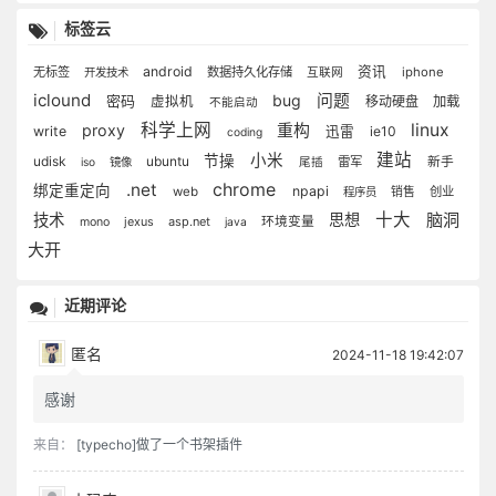
标签云
android
资讯
无标签
数据持久化存储
iphone
开发技术
互联网
iclound
bug
问题
密码
虚拟机
移动硬盘
加载
不能启动
科学上网
linux
proxy
重构
write
迅雷
ie10
coding
建站
小米
节操
udisk
ubuntu
雷军
新手
iso
镜像
尾插
chrome
.net
绑定重定向
npapi
web
销售
创业
程序员
十大
脑洞
技术
思想
jexus
asp.net
环境变量
mono
java
大开
近期评论
匿名
2024-11-18 19:42:07
感谢
来自：
[typecho]做了一个书架插件