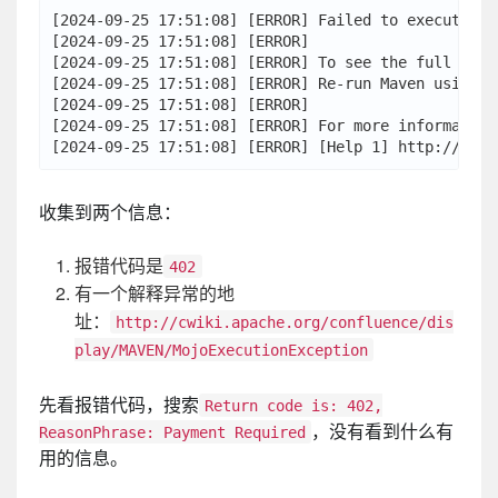
[2024-09-25 17:51:08] [ERROR] Failed to execute g
[2024-09-25 17:51:08] [ERROR] 

[2024-09-25 17:51:08] [ERROR] To see the full stac
[2024-09-25 17:51:08] [ERROR] Re-run Maven using t
[2024-09-25 17:51:08] [ERROR] 

[2024-09-25 17:51:08] [ERROR] For more information
收集到两个信息：
报错代码是
402
有一个解释异常的地
址：
http://cwiki.apache.org/confluence/dis
play/MAVEN/MojoExecutionException
先看报错代码，搜索
Return code is: 402,
，没有看到什么有
ReasonPhrase: Payment Required
用的信息。