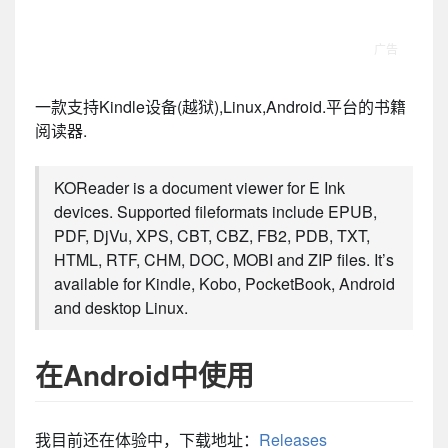
一款支持Kindle设备(越狱),Linux,Android.平台的书籍
阅读器.
KOReader is a document viewer for E Ink
devices. Supported fileformats include EPUB,
PDF, DjVu, XPS, CBT, CBZ, FB2, PDB, TXT,
HTML, RTF, CHM, DOC, MOBI and ZIP files. It’s
available for Kindle, Kobo, PocketBook, Android
and desktop Linux.
在Android中使用
我目前还在体验中，下载地址：
Releases