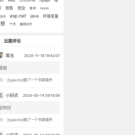
web
程
创业
员
销售
mono
技术
asp.net
java
xus
环境变量
思想
十大
脑洞大开
近期评论
匿名
2024-11-18 19:42:07
感谢
自：
[typecho]做了一个书架插件
小码农
2024-05-14 09:15:54
给你拉
自：
[typecho]做了一个书架插件
小码农