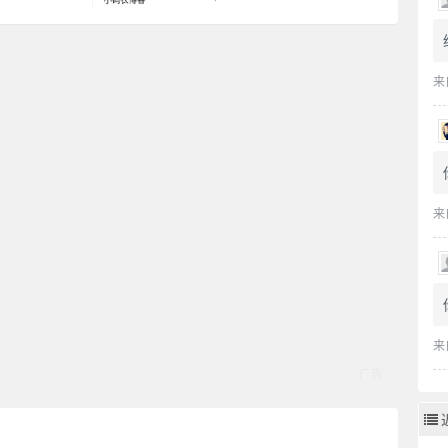
来
来
来