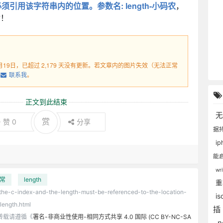
须引用该字符串内的位置。参数名: length-小码农
，
谢！
8月19日，已超过 2,179 天没有更新。若文章内的图片失效（无法正常
联系我
。
正文到此结束
赏
赞
0
分享
据
ip
能
wr
常
length
s/the-c-index-and-the-length-must-be-referenced-to-the-location-
is
length.html
插
转载请遵循《
署名-非商业性使用-相同方式共享 4.0 国际 (CC BY-NC-SA
.