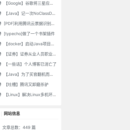
【Google】谷歌将三星应用程序标记为“有害”，并要求用户删除它们
【Java】记一次NoClassDefFoundError错误修复
[PDF]利用腾讯云票据识别接口自动修改PDF文件名
[typecho]做了一个书架插件
【docker】启动Java项目报GC Thread
【证券】证券从业人员职业道德要求及常见违规行为
【一些话】个人博客已消亡了
【Java】为了买官翻机而写的代码-DJI Stock Checker
【吐槽】腾讯又卸磨杀驴
【Linux】解决Linux多机环境UID/GID不一致导致的备份权限问题
网站信息
文章总数：449 篇