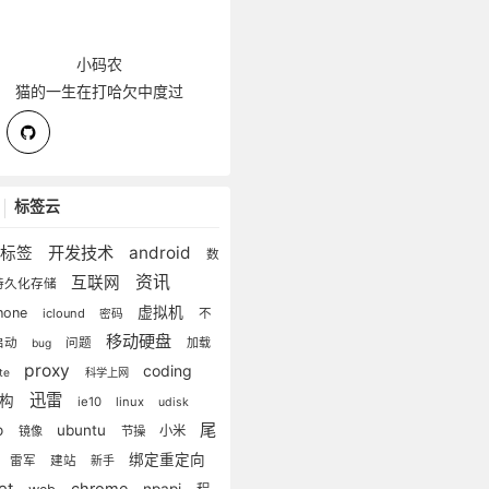
小码农
猫的一生在打哈欠中度过
标签云
开发技术
android
无标签
数
资讯
互联网
持久化存储
虚拟机
hone
iclound
不
密码
移动硬盘
启动
问题
加载
bug
proxy
coding
ite
科学上网
迅雷
重构
ie10
linux
udisk
尾
o
ubuntu
小米
镜像
节操
绑定重定向
雷军
建站
新手
net
chrome
npapi