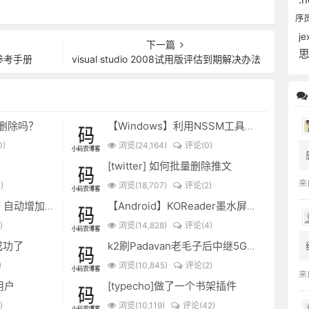
序
je
下一篇
对象参考手册
visual studio 2008试用版评估到期解决办法
可以删除吗？
【Windows】利用NSSM工具让BAT脚本变成后台服务
)
浏览(24,164)
评论(0)
[twitter] 如何批量删除推文
来
)
浏览(18,707)
评论(2)
EXCEL表格复制出来，自动增加双引号怎么解决？
【Android】KOReader墨水屏用阅读器
)
浏览(14,828)
评论(4)
成功了
k2刷Padavan老毛子后中继5G搜索不到的问题解决
)
浏览(10,845)
评论(2)
来
用户
[typecho]做了一个书架插件
)
浏览(10,119)
评论(42)