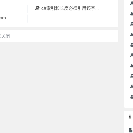
c#索引和长度必须引用该字符串内的位置。参数名: length
文版目录
长关闭