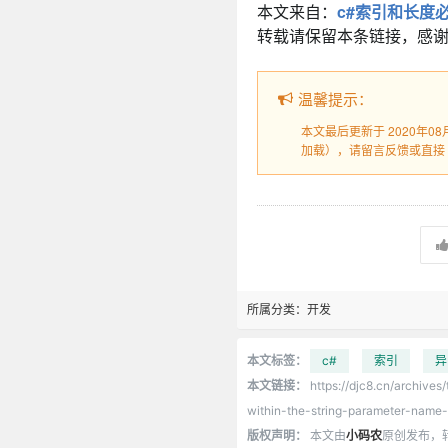
本文来自：
c#索引和长度必
转载请保留本条链接，感
温馨提示：
本文最后更新于 2020年0
加载），请留言反馈或直接
所属分类：
开发
本文标签：
c#
索引
异
本文链接：
https://djc8.cn/archive
within-the-string-parameter-name-
版权声明：
本文由
小码农
原创发布，