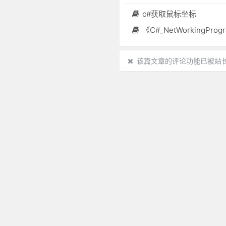
c#获取鼠标坐标
《C#_NetWorkingProgramming》中
该篇文章的评论功能已被站