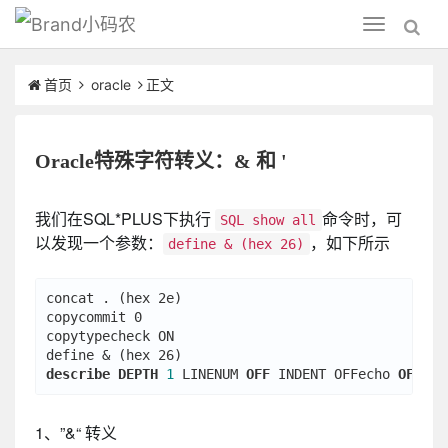
小码农
Toggle
navigation
首页
oracle
正文
Oracle特殊字符转义：& 和 '
我们在SQL*PLUS下执行
命令时，可
SQL show all
以发现一个参数：
，如下所示
define & (hex 26)
concat . (hex 2e)

copycommit 0

copytypecheck ON

describe
DEPTH
1
 LINENUM 
OFF
 INDENT OFFecho 
OFF
1、”&“ 转义