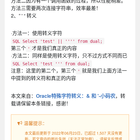
方法二因为有一个调用函数的过程，所以性能稍差。
方法三需要两次连接字符串，效率最差！
2、” ' “ 转义
·方法一：使用转义字符
SQL Select 'test' || '''' from dual;
第三个
才是我们真正的内容
'
·方法二：同样是使用转义字符，只不过方式不同而已
SQL Select 'test ''' from dual;
注意：这里的第二个，第三个
就是我们上面方法一
'
中提到的转义符和真正的内容
本文来自：
Oracle特殊字符转义：& 和 '-小码农
，转
载请保留本条链接，感谢！
温馨提示：
本文最后更新于 2022年06月23日，已超过 1,507 天没有更
新。若文章内的图片失效（无法正常加载），请留言反馈或