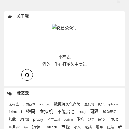
关于我
小码农
猫的一生在打哈欠中度过
标签云
数据持久化存储
无标签
开发技术
互联网
资讯
android
iphone
密码
虚拟机
问题
不能启动
iclound
bug
移动硬盘
linux
write
重构
加载
proxy
科学上网
ie10
coding
迅雷
udisk
镜像
节操
新
ubuntu
尾插
雷军
建站
小米
iso