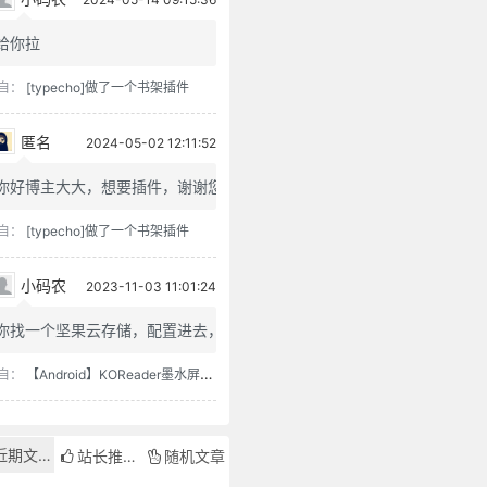
给你拉
自：
[typecho]做了一个书架插件
匿名
2024-05-02 12:11:52
你好博主大大，想要插件，谢谢您
自：
[typecho]做了一个书架插件
小码农
2023-11-03 11:01:24
你找一个坚果云存储，配置进去，...
自：
【Android】KOReader墨水屏用阅读器
近期文章
站长推荐
随机文章