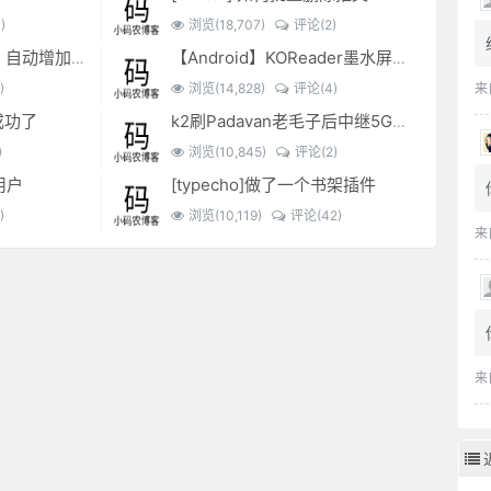
)
浏览(18,707)
评论(2)
EXCEL表格复制出来，自动增加双引号怎么解决？
【Android】KOReader墨水屏用阅读器
)
浏览(14,828)
评论(4)
来
成功了
k2刷Padavan老毛子后中继5G搜索不到的问题解决
)
浏览(10,845)
评论(2)
用户
[typecho]做了一个书架插件
)
浏览(10,119)
评论(42)
来
来