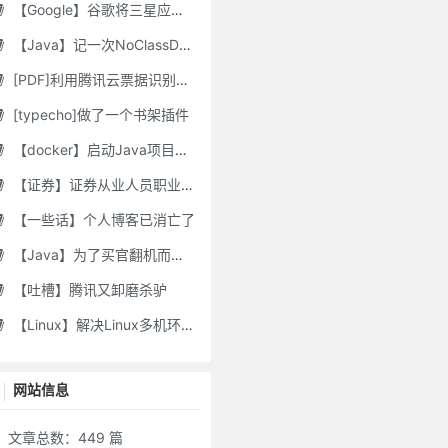
【Google】谷歌将三星应用程序标记为“有害”，并要求用户删除它们
【Java】记一次NoClassDefFoundError错误修复
[PDF]利用腾讯云票据识别接口自动修改PDF文件名
[typecho]做了一个书架插件
【docker】启动Java项目报GC Thread
【证券】证券从业人员职业道德要求及常见违规行为
【一些话】个人博客已消亡了
【Java】为了买官翻机而写的代码-DJI Stock Checker
【吐槽】腾讯又卸磨杀驴
【Linux】解决Linux多机环境UID/GID不一致导致的备份权限问题
网站信息
文章总数：449 篇