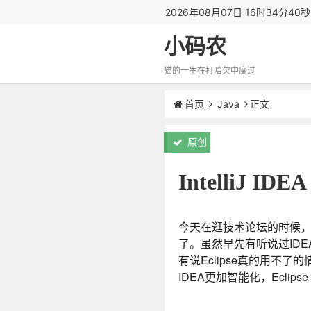
2026年08月07日 16时34分41
小码农
猫的一生在打哈欠中度过
首页
Java
正文
原创
IntelliJ IDEA
今天在逛技术论坛的时候，发
了。虽然早先有听说过IDE
有说Eclipse真的用不
IDEA更加智能化，Eclip