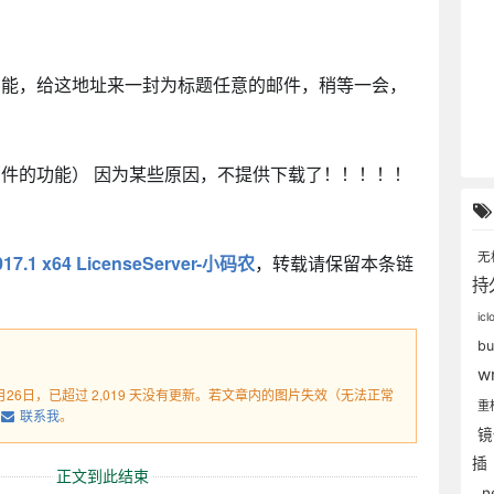
功能，给这地址来一封为标题任意的邮件，稍等一会，
。
件的功能） 因为某些原因，不提供下载了！！！！！
无
 2017.1 x64 LicenseServer-小码农
，转载请保留本条链
持
ic
b
w
1月26日，已超过 2,019 天没有更新。若文章内的图片失效（无法正常
重
联系我
。
插
正文到此结束
.n