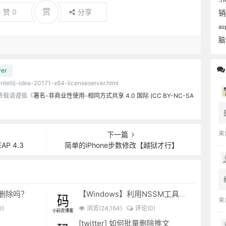
赏
赞
0
分享
as
脑
ver
intellij-idea-20171-x64-licenseserver.html
转载请遵循《
署名-非商业性使用-相同方式共享 4.0 国际 (CC BY-NC-SA
来
下一篇
sEAP 4.3
简单的iPhone步数修改【越狱才行】
可以删除吗？
【Windows】利用NSSM工具让BAT脚本变成后台服务
来
)
浏览(24,164)
评论(0)
[twitter] 如何批量删除推文