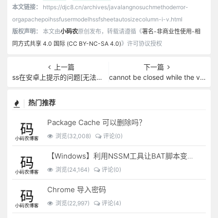
本文链接：
https://djc8.cn/archives/javalangnosuchmethoderror-
orgapachepoihssfusermodelhssfsheetautosizecolumn-i-v.html
版权声明：
本文由
小码农
原创发布，转载请遵循《
署名-非商业性使用-相
同方式共享 4.0 国际 (CC BY-NC-SA 4.0)
》许可协议授权
上一篇
下一篇
ss在安卓上提示的问题[无法连接远程服务器：未知插件kcptun]
cannot be closed while the virtual machine is busy
热门推荐
Package Cache 可以删除吗？
浏览(32,008)
评论(0)
【Windows】利用NSSM工具让BAT脚本变成后台服务
浏览(24,164)
评论(0)
Chrome 导入密码
浏览(22,997)
评论(4)