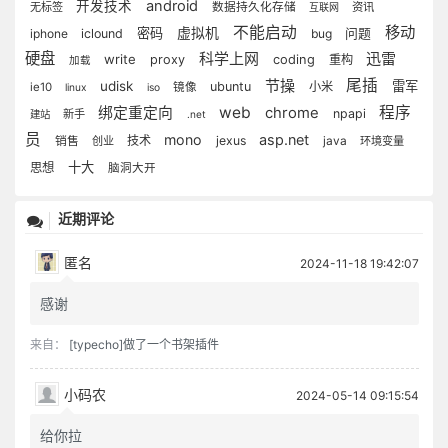
android
开发技术
无标签
数据持久化存储
资讯
互联网
不能启动
移动
密码
虚拟机
iphone
iclound
bug
问题
硬盘
科学上网
迅雷
write
proxy
coding
重构
加载
节操
尾插
udisk
雷军
ubuntu
小米
ie10
镜像
linux
iso
web
程序
绑定重定向
chrome
npapi
新手
建站
.net
员
mono
asp.net
技术
jexus
java
销售
创业
环境变量
十大
思想
脑洞大开
近期评论
匿名
2024-11-18 19:42:07
感谢
来自：
[typecho]做了一个书架插件
小码农
2024-05-14 09:15:54
给你拉