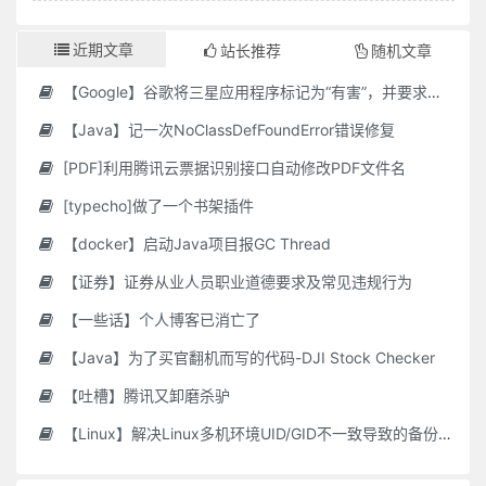
近期文章
站长推荐
随机文章
【Google】谷歌将三星应用程序标记为“有害”，并要求用户删除它们
【Java】记一次NoClassDefFoundError错误修复
[PDF]利用腾讯云票据识别接口自动修改PDF文件名
[typecho]做了一个书架插件
【docker】启动Java项目报GC Thread
【证券】证券从业人员职业道德要求及常见违规行为
【一些话】个人博客已消亡了
【Java】为了买官翻机而写的代码-DJI Stock Checker
【吐槽】腾讯又卸磨杀驴
【Linux】解决Linux多机环境UID/GID不一致导致的备份权限问题