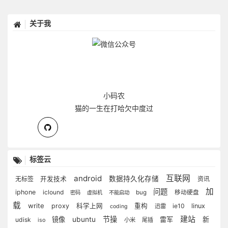
关于我
小码农
猫的一生在打哈欠中度过
标签云
android
互联网
数据持久化存储
无标签
开发技术
资讯
加
问题
iphone
iclound
bug
移动硬盘
密码
虚拟机
不能启动
载
write
proxy
科学上网
重构
ie10
linux
迅雷
coding
建站
节操
镜像
ubuntu
雷军
新
udisk
iso
小米
尾插