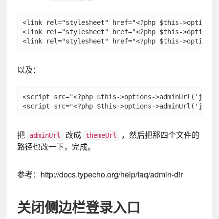
<link rel="stylesheet" href="<?php $this->options-
<link rel="stylesheet" href="<?php $this->options-
以及：
<script src="<?php $this->options->adminUrl('js/ht
把
改成
，然后把那四个文件的
adminUrl
themeUrl
路径也改一下，完成。
参考：http://docs.typecho.org/help/faq/admin-dir
关闭侧边栏登录入口