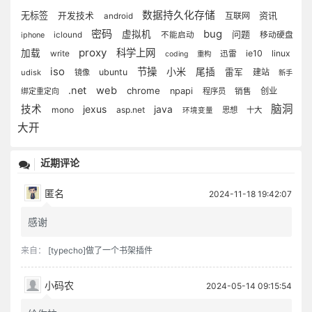
数据持久化存储
无标签
资讯
开发技术
互联网
android
密码
bug
虚拟机
问题
移动硬盘
iphone
iclound
不能启动
proxy
科学上网
加载
write
ie10
linux
迅雷
coding
重构
iso
节操
小米
尾插
ubuntu
雷军
建站
udisk
镜像
新手
.net
web
chrome
npapi
创业
绑定重定向
程序员
销售
脑洞
技术
jexus
java
mono
asp.net
思想
十大
环境变量
大开
近期评论
匿名
2024-11-18 19:42:07
感谢
来自：
[typecho]做了一个书架插件
小码农
2024-05-14 09:15:54