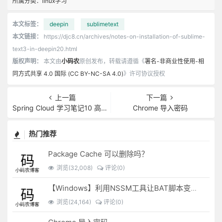
所属分类：
linux学习
本文标签：
deepin
sublimetext
本文链接：
https://djc8.cn/archives/notes-on-installation-of-sublime-
text3-in-deepin20.html
版权声明：
本文由
小码农
原创发布，转载请遵循《
署名-非商业性使用-相
同方式共享 4.0 国际 (CC BY-NC-SA 4.0)
》许可协议授权
上一篇
下一篇
Spring Cloud 学习笔记10 高可用的服务注册中心
Chrome 导入密码
热门推荐
Package Cache 可以删除吗？
浏览(32,008)
评论(0)
【Windows】利用NSSM工具让BAT脚本变成后台服务
浏览(24,164)
评论(0)