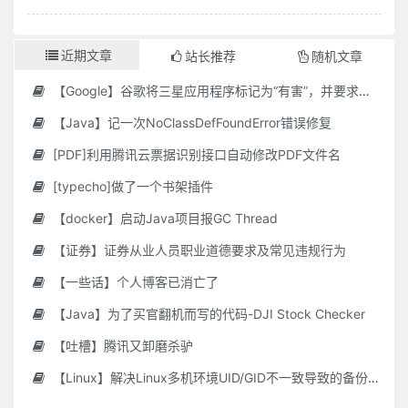
近期文章
站长推荐
随机文章
【Google】谷歌将三星应用程序标记为“有害”，并要求用户删除它们
【Java】记一次NoClassDefFoundError错误修复
[PDF]利用腾讯云票据识别接口自动修改PDF文件名
[typecho]做了一个书架插件
【docker】启动Java项目报GC Thread
【证券】证券从业人员职业道德要求及常见违规行为
【一些话】个人博客已消亡了
【Java】为了买官翻机而写的代码-DJI Stock Checker
【吐槽】腾讯又卸磨杀驴
【Linux】解决Linux多机环境UID/GID不一致导致的备份权限问题