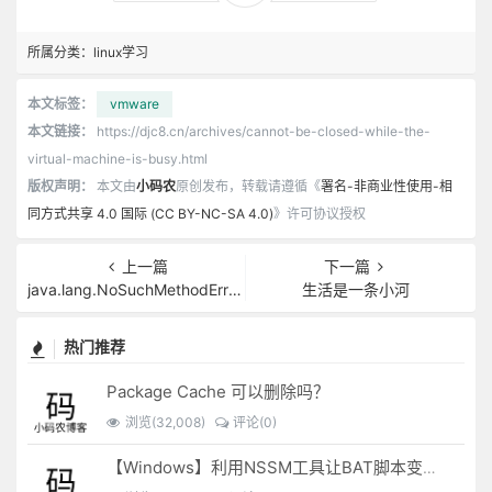
所属分类：
linux学习
本文标签：
vmware
本文链接：
https://djc8.cn/archives/cannot-be-closed-while-the-
virtual-machine-is-busy.html
版权声明：
本文由
小码农
原创发布，转载请遵循《
署名-非商业性使用-相
同方式共享 4.0 国际 (CC BY-NC-SA 4.0)
》许可协议授权
上一篇
下一篇
java.lang.NoSuchMethodError: org.apache.poi.hssf.usermodel.HSSFSheet.autoSizeColumn(I)V
生活是一条小河
热门推荐
Package Cache 可以删除吗？
浏览(32,008)
评论(0)
【Windows】利用NSSM工具让BAT脚本变成后台服务