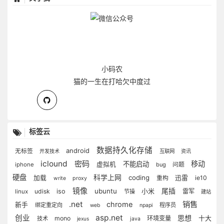
小码农
猫的一生在打哈欠中度过
标签云
数据持久化存储
android
无标签
开发技术
互联网
资讯
iclound
密码
移动
不能启动
虚拟机
iphone
bug
问题
硬盘
科学上网
coding
迅雷
加载
ie10
重构
write
proxy
镜像
尾插
ubuntu
小米
udisk
iso
雷军
linux
节操
建站
.net
销售
chrome
新手
绑定重定向
程序员
web
npapi
asp.net
创业
思想
十大
mono
环境变量
技术
jexus
java