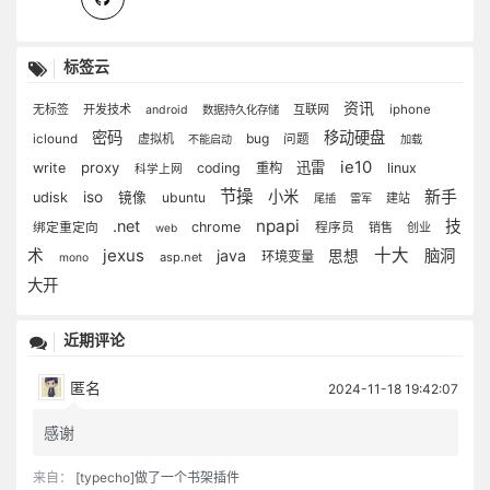
标签云
资讯
无标签
开发技术
互联网
iphone
android
数据持久化存储
密码
移动硬盘
bug
iclound
虚拟机
问题
不能启动
加载
ie10
proxy
迅雷
write
coding
重构
linux
科学上网
节操
小米
新手
iso
udisk
镜像
ubuntu
建站
尾插
雷军
npapi
.net
技
chrome
绑定重定向
程序员
销售
创业
web
jexus
十大
术
java
脑洞
思想
环境变量
asp.net
mono
大开
近期评论
匿名
2024-11-18 19:42:07
感谢
来自：
[typecho]做了一个书架插件