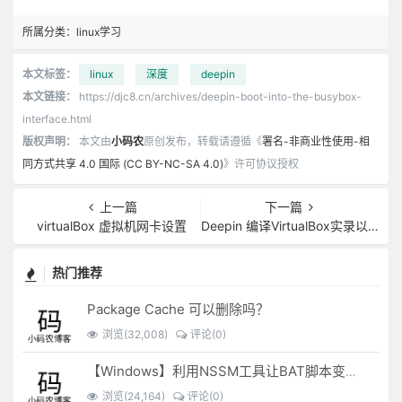
所属分类：
linux学习
本文标签：
linux
深度
deepin
本文链接：
https://djc8.cn/archives/deepin-boot-into-the-busybox-
interface.html
版权声明：
本文由
小码农
原创发布，转载请遵循《
署名-非商业性使用-相
同方式共享 4.0 国际 (CC BY-NC-SA 4.0)
》许可协议授权
上一篇
下一篇
virtualBox 虚拟机网卡设置
Deepin 编译VirtualBox实录以及编译报错解决
热门推荐
Package Cache 可以删除吗？
浏览(32,008)
评论(0)
【Windows】利用NSSM工具让BAT脚本变成后台服务
浏览(24,164)
评论(0)