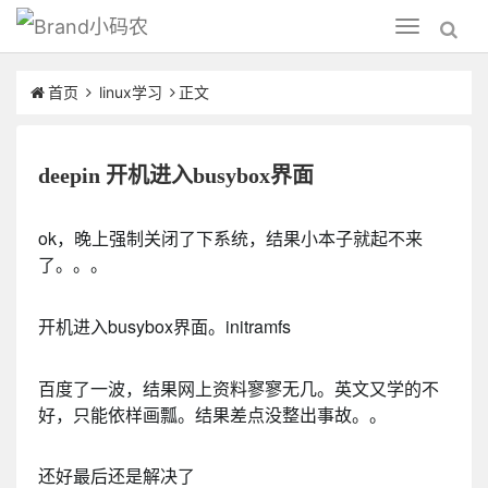
小码农
Toggle
navigation
首页
linux学习
正文
deepin 开机进入busybox界面
ok，晚上强制关闭了下系统，结果小本子就起不来
了。。。
开机进入busybox界面。initramfs
百度了一波，结果网上资料寥寥无几。英文又学的不
好，只能依样画瓢。结果差点没整出事故。。
还好最后还是解决了