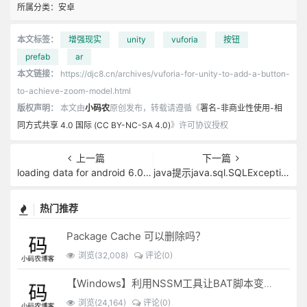
所属分类：
安卓
本文标签：
增强现实
unity
vuforia
按钮
prefab
ar
本文链接：
https://djc8.cn/archives/vuforia-for-unity-to-add-a-button-
to-achieve-zoom-model.html
版权声明：
本文由
小码农
原创发布，转载请遵循《
署名-非商业性使用-相
同方式共享 4.0 国际 (CC BY-NC-SA 4.0)
》许可协议授权
上一篇
下一篇
loading data for android 6.0 has encountered a problem
java提示java.sql.SQLException:ORA-00911:无效字符
热门推荐
Package Cache 可以删除吗？
浏览(32,008)
评论(0)
【Windows】利用NSSM工具让BAT脚本变成后台服务
浏览(24,164)
评论(0)