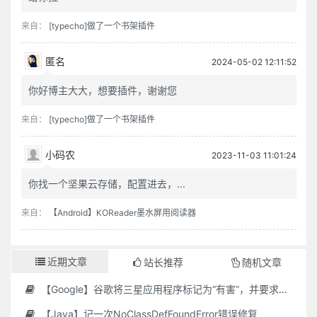
来自：
[typecho]做了一个书架插件
匿名
2024-05-02 12:11:52
你好博主大大，想要插件，谢谢您
来自：
[typecho]做了一个书架插件
小码农
2023-11-03 11:01:24
你找一个坚果云存储，配置进去，...
来自：
【Android】KOReader墨水屏用阅读器
近期文章
站长推荐
随机文章
【Google】谷歌将三星应用程序标记为“有害”，并要求用户删除它们
【Java】记一次NoClassDefFoundError错误修复