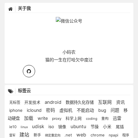
关于我
小码农
猫的一生在打哈欠中度过
标签云
android
互联网
资讯
开发技术
数据持久化存储
无标签
iclound
密码
虚拟机
不能启动
bug
问题
iphone
移
加载
write
动硬盘
迅雷
科学上网
proxy
coding
重构
udisk
ubuntu
iso
镜像
节操
小米
尾插
ie10
linux
建站
web
.net
新手
chrome
npapi
程序
雷军
绑定重定向