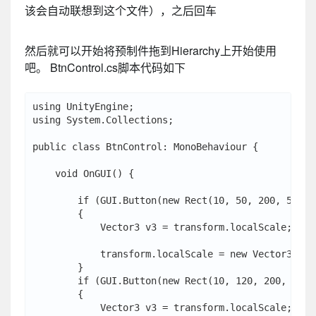
该会自动联想到这个文件），之后回车
然后就可以开始将预制件拖到Hierarchy上开始使用
吧。 BtnControl.cs脚本代码如下
using UnityEngine;

using System.Collections;

public class BtnControl: MonoBehaviour {

    void OnGUI() {

        if (GUI.Button(new Rect(10, 50, 200, 50),
        {

            Vector3 v3 = transform.localScale;

            transform.localScale = new Vector3(v3.
        }

        if (GUI.Button(new Rect(10, 120, 200, 50)
        {

            Vector3 v3 = transform.localScale;
