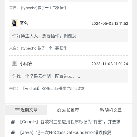
来自：
[typecho]做了一个书架插件
匿名
2024-05-02 12:11:52
你好博主大大，想要插件，谢谢您
来自：
[typecho]做了一个书架插件
小码农
2023-11-03 11:01:24
你找一个坚果云存储，配置进去，...
来自：
【Android】KOReader墨水屏用阅读器
近期文章
站长推荐
随机文章
【Google】谷歌将三星应用程序标记为“有害”，并要求用户删除它们
【Java】记一次NoClassDefFoundError错误修复