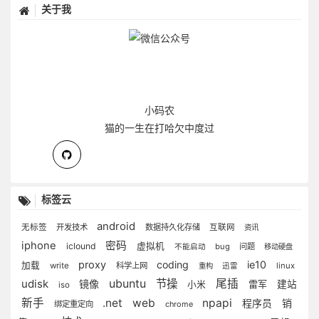
关于我
小码农
猫的一生在打哈欠中度过
标签云
android
无标签
开发技术
数据持久化存储
互联网
资讯
iphone
密码
iclound
虚拟机
bug
问题
不能启动
移动硬盘
proxy
coding
ie10
加载
write
科学上网
linux
重构
迅雷
udisk
ubuntu
节操
尾插
镜像
雷军
建站
小米
iso
新手
.net
web
npapi
销
程序员
绑定重定向
chrome