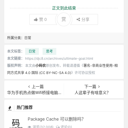
正文到此结束
赏
赞
0
分享
所属分类：
日常
本文标签：
日常
思考
本文链接：
https://djc8.cn/archives/ultimate-goal.html
版权声明：
本文由
小码农
原创发布，转载请遵循《
署名-非商业性使用-相
同方式共享 4.0 国际 (CC BY-NC-SA 4.0)
》许可协议授权
上一篇
下一篇
华为手机热点做Wifi桥接电脑连接无法上网解决
人这辈子有啥意义？
热门推荐
Package Cache 可以删除吗？
浏览(32,008)
评论(0)