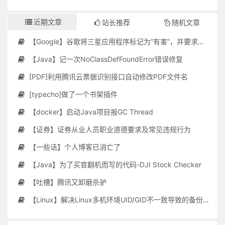
近期文章
站长推荐
随机文章
【Google】谷歌将三星应用程序标记为“有害”，并要求用户删除它们
【Java】记一次NoClassDefFoundError错误修复
[PDF]利用腾讯云票据识别接口自动修改PDF文件名
[typecho]做了一个书架插件
【docker】启动Java项目报GC Thread
【证券】证券从业人员职业道德要求及常见违规行为
【一些话】个人博客已消亡了
【Java】为了买官翻机而写的代码-DJI Stock Checker
【吐槽】腾讯又卸磨杀驴
【Linux】解决Linux多机环境UID/GID不一致导致的备份权限问题