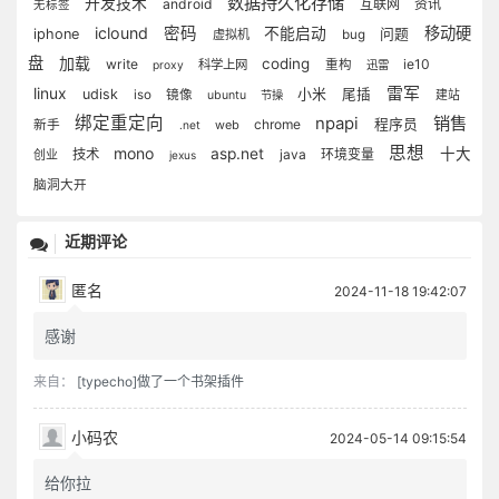
数据持久化存储
开发技术
android
互联网
资讯
无标签
iclound
密码
移动硬
不能启动
iphone
问题
虚拟机
bug
盘
加载
coding
write
ie10
科学上网
重构
proxy
迅雷
雷军
linux
小米
udisk
尾插
iso
镜像
建站
ubuntu
节操
绑定重定向
销售
npapi
chrome
程序员
新手
web
.net
思想
mono
asp.net
十大
技术
java
环境变量
创业
jexus
脑洞大开
近期评论
匿名
2024-11-18 19:42:07
感谢
来自：
[typecho]做了一个书架插件
小码农
2024-05-14 09:15:54
给你拉