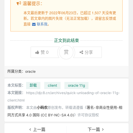
温馨提示：
本文最后更新于 2022年06月23日，已超过 1,507 天没有更
新。若文章内的图片失效（无法正常加载），请留言反馈或
直接
联系我
。
正文到此结束
赏
赞
0
分享
所属分类：
oracle
本文标签：
卸载
client
oracle 11g
本文链接：
https://djc8.cn/archives/quick-unloading-of-oracle-11g-
client.html
版权声明：
本文由
小码农
原创发布，转载请遵循《
署名-非商业性使用-相
同方式共享 4.0 国际 (CC BY-NC-SA 4.0)
》许可协议授权
上一篇
下一篇