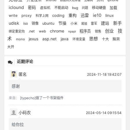
android
数据持久化存储
互联网
iclound
密码
不能启动
bug
移动硬盘
加载
虚拟机
问题
ie10
重构
迅雷
coding
linux
write
proxy
科学上网
新手
udisk
建站
节操
iso
镜像
ubuntu
小米
雷军
尾插
创业
技
chrome
程序员
.net
web
绑定重定向
销售
npapi
术
思想
asp.net
java
jexus
十大
脑洞
mono
环境变量
大开
近期评论
匿名
2024-11-18 19:42:07
感谢
来自：
[typecho]做了一个书架插件
小码农
2024-05-14 09:15:54
给你拉