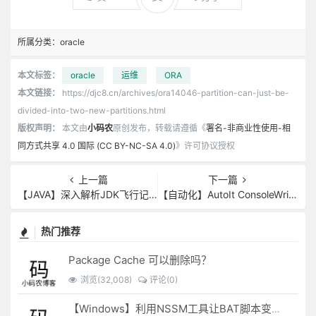
所属分类：
oracle
本文标签：
oracle
运维
ORA
本文链接：
https://djc8.cn/archives/ora14046-partition-can-just-be-
divided-into-two-new-partitions.html
版权声明：
本文由
小码农
原创发布，转载请遵循《
署名-非商业性使用-相
同方式共享 4.0 国际 (CC BY-NC-SA 4.0)
》许可协议授权
上一篇
下一篇
【JAVA】深入解析JDK飞行记录器：新时代下的Java本地内存追踪（NMT）
【自动化】AutoIt ConsoleWrite乱码问题
热门推荐
Package Cache 可以删除吗？
浏览(32,008)
评论(0)
【Windows】利用NSSM工具让BAT脚本变成后台服务