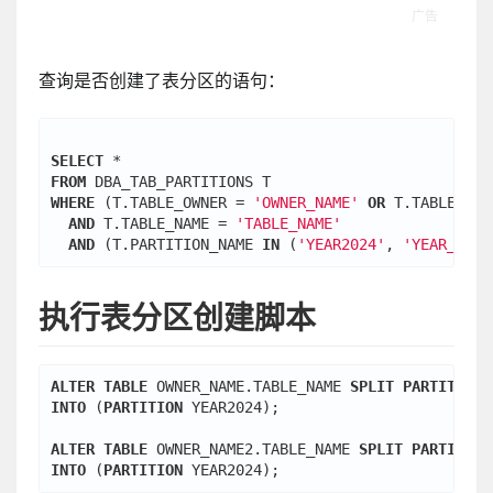
查询是否创建了表分区的语句：
SELECT
FROM
WHERE
 (T.TABLE_OWNER = 
'OWNER_NAME'
OR
 T.TABLE_OWN
AND
 T.TABLE_NAME = 
'TABLE_NAME'
AND
 (T.PARTITION_NAME 
IN
 (
'YEAR2024'
, 
'YEAR_MAX'
执行表分区创建脚本
ALTER
TABLE
 OWNER_NAME.TABLE_NAME 
SPLIT
PARTITION
 
INTO
 (
PARTITION
 YEAR2024);

ALTER
TABLE
 OWNER_NAME2.TABLE_NAME 
SPLIT
PARTITION
INTO
 (
PARTITION