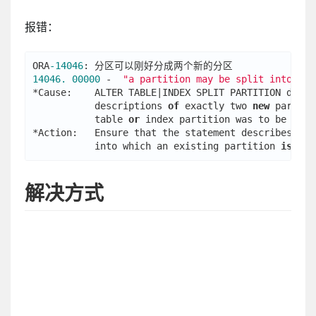
报错：
ORA
-14046
14046.
00000
 -  
"a partition may be split into exa
*Cause:    ALTER TABLE|INDEX SPLIT PARTITION did 
n
           descriptions 
of
 exactly two 
new
 partiti
           table 
or
 index partition was to be split
*Action:   Ensure that the statement describes exa
           into which an existing partition 
is
解决方式