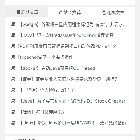
近期文章
站长推荐
随机文章
【Google】谷歌将三星应用程序标记为“有害”，并要求用户删除它们
【Java】记一次NoClassDefFoundError错误修复
[PDF]利用腾讯云票据识别接口自动修改PDF文件名
[typecho]做了一个书架插件
【docker】启动Java项目报GC Thread
【证券】证券从业人员职业道德要求及常见违规行为
【一些话】个人博客已消亡了
【Java】为了买官翻机而写的代码-DJI Stock Checker
【吐槽】腾讯又卸磨杀驴
【Linux】解决Linux多机环境UID/GID不一致导致的备份权限问题