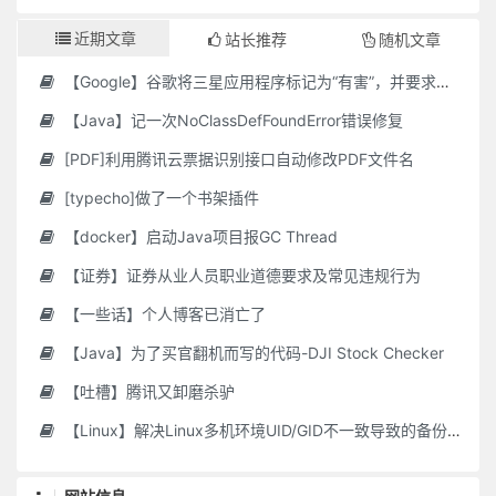
近期文章
站长推荐
随机文章
【Google】谷歌将三星应用程序标记为“有害”，并要求用户删除它们
【Java】记一次NoClassDefFoundError错误修复
[PDF]利用腾讯云票据识别接口自动修改PDF文件名
[typecho]做了一个书架插件
【docker】启动Java项目报GC Thread
【证券】证券从业人员职业道德要求及常见违规行为
【一些话】个人博客已消亡了
【Java】为了买官翻机而写的代码-DJI Stock Checker
【吐槽】腾讯又卸磨杀驴
【Linux】解决Linux多机环境UID/GID不一致导致的备份权限问题