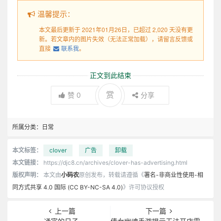
温馨提示：
本文最后更新于 2021年01月26日，已超过 2,020 天没有更
新。若文章内的图片失效（无法正常加载），请留言反馈或
直接
联系我
。
正文到此结束
赏
赞
0
分享
所属分类：
日常
本文标签：
clover
广告
卸载
本文链接：
https://djc8.cn/archives/clover-has-advertising.html
版权声明：
本文由
小码农
原创发布，转载请遵循《
署名-非商业性使用-相
同方式共享 4.0 国际 (CC BY-NC-SA 4.0)
》许可协议授权
上一篇
下一篇