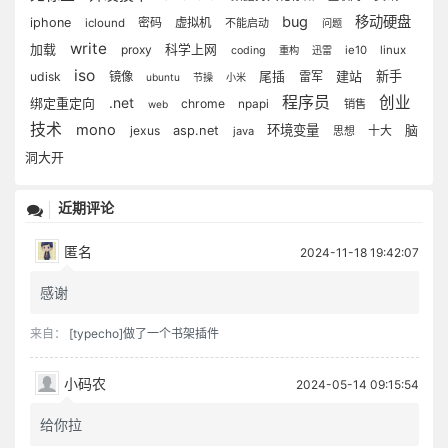
bug
移动硬盘
iphone
密码
虚拟机
iclound
不能启动
问题
write
加载
proxy
科学上网
ie10
linux
coding
重构
迅雷
iso
建站
新手
udisk
镜像
尾插
雷军
ubuntu
节操
小米
程序员
创业
.net
绑定重定向
chrome
npapi
销售
web
技术
mono
环境变量
脑
jexus
asp.net
十大
java
思想
洞大开
近期评论
匿名
2024-11-18 19:42:07
感谢
来自：
[typecho]做了一个书架插件
小码农
2024-05-14 09:15:54
给你拉