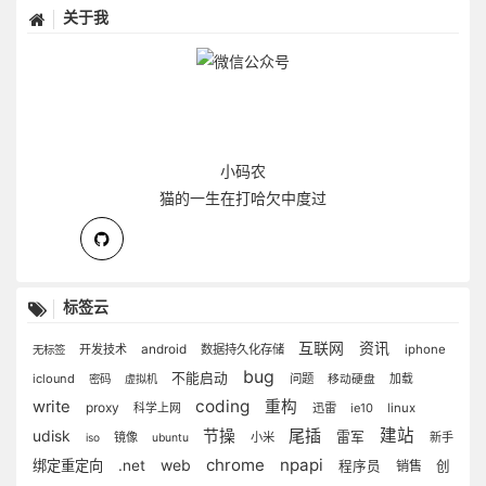
关于我
小码农
猫的一生在打哈欠中度过
标签云
互联网
资讯
开发技术
android
数据持久化存储
iphone
无标签
bug
不能启动
iclound
问题
密码
虚拟机
移动硬盘
加载
coding
write
重构
proxy
科学上网
迅雷
ie10
linux
尾插
建站
udisk
节操
雷军
镜像
小米
新手
iso
ubuntu
chrome
npapi
web
绑定重定向
.net
程序员
销售
创