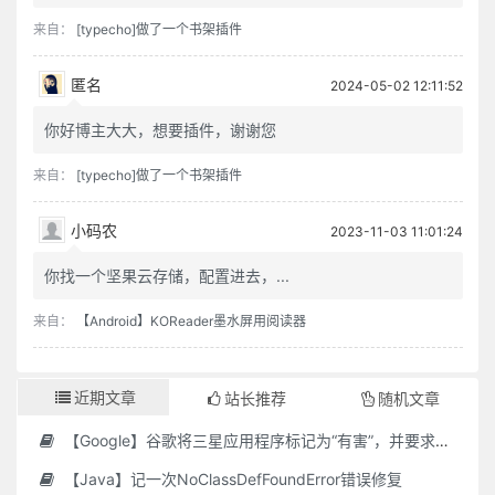
来自：
[typecho]做了一个书架插件
匿名
2024-05-02 12:11:52
你好博主大大，想要插件，谢谢您
来自：
[typecho]做了一个书架插件
小码农
2023-11-03 11:01:24
你找一个坚果云存储，配置进去，...
来自：
【Android】KOReader墨水屏用阅读器
近期文章
站长推荐
随机文章
【Google】谷歌将三星应用程序标记为“有害”，并要求用户删除它们
【Java】记一次NoClassDefFoundError错误修复