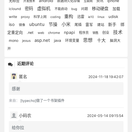
android
无标签
资讯
iphone
数据持久化存储
开发技术
互联网
虚拟机
密码
移动硬盘
加载
iclound
不能启动
问题
bug
重构
udisk
write
迅雷
proxy
科学上网
coding
ie10
linux
ubuntu
小米
iso
节操
新手
绑
尾插
雷军
建站
镜像
技术
npapi
定重定向
.net
创业
web
chrome
程序员
销售
asp.net
思想
十大
java
mono
环境变量
jexus
脑洞大
开
近期评论
匿名
2024-11-18 19:42:07
感谢
来自：
[typecho]做了一个书架插件
小码农
2024-05-14 09:15:54
给你拉