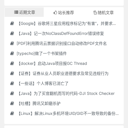
近期文章
站长推荐
随机文章
【Google】谷歌将三星应用程序标记为“有害”，并要求用户删除它们
【Java】记一次NoClassDefFoundError错误修复
[PDF]利用腾讯云票据识别接口自动修改PDF文件名
[typecho]做了一个书架插件
【docker】启动Java项目报GC Thread
【证券】证券从业人员职业道德要求及常见违规行为
【一些话】个人博客已消亡了
【Java】为了买官翻机而写的代码-DJI Stock Checker
【吐槽】腾讯又卸磨杀驴
【Linux】解决Linux多机环境UID/GID不一致导致的备份权限问题