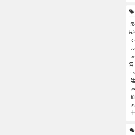
无
持
ic
b
p
雷
ub
w
a