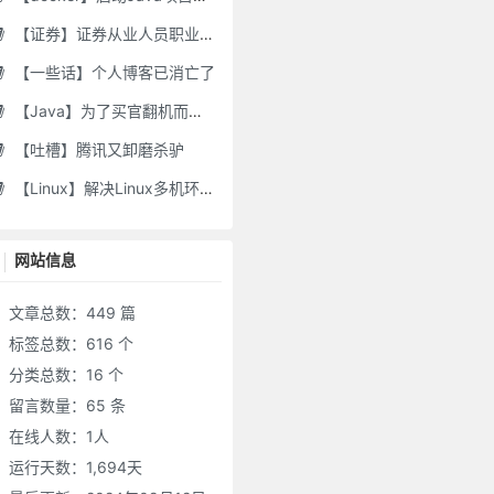
【证券】证券从业人员职业道德要求及常见违规行为
【一些话】个人博客已消亡了
【Java】为了买官翻机而写的代码-DJI Stock Checker
【吐槽】腾讯又卸磨杀驴
【Linux】解决Linux多机环境UID/GID不一致导致的备份权限问题
网站信息
文章总数：449 篇
标签总数：616 个
分类总数：16 个
留言数量：65 条
在线人数：
1
人
运行天数：1,694天