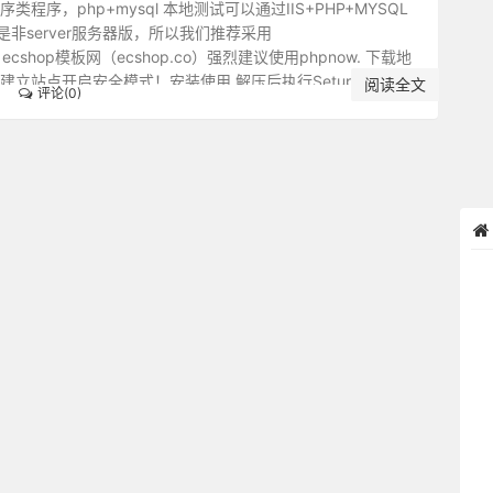
序类程序，php+mysql 本地测试可以通过IIS+PHP+MYSQL
非server服务器版，所以我们推荐采用
法，ecshop模板网（ecshop.co）强烈建议使用phpnow. 下载地
需建立站点开启安全模式！安装使用 解压后执行Setup.cmd。
阅读全文
评论(0)