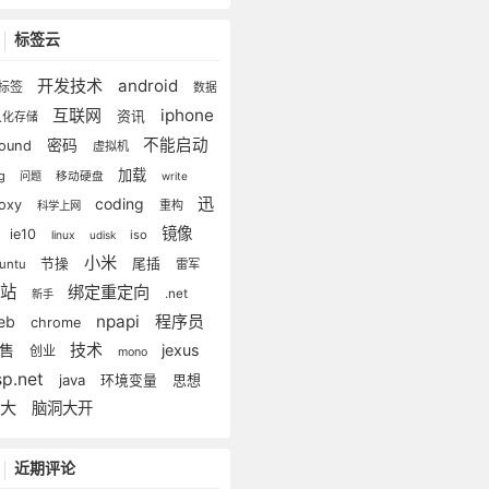
标签云
开发技术
android
标签
数据
互联网
iphone
资讯
久化存储
不能启动
密码
lound
虚拟机
加载
ug
问题
移动硬盘
write
迅
coding
roxy
重构
科学上网
镜像
ie10
iso
linux
udisk
小米
节操
尾插
untu
雷军
建站
绑定重定向
.net
新手
npapi
程序员
eb
chrome
技术
销售
jexus
创业
mono
sp.net
java
思想
环境变量
十大
脑洞大开
近期评论