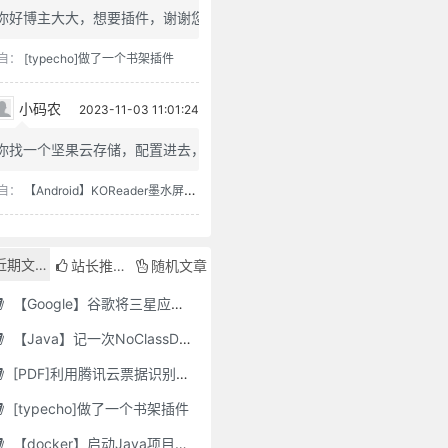
你好博主大大，想要插件，谢谢您
自：
[typecho]做了一个书架插件
小码农
2023-11-03 11:01:24
你找一个坚果云存储，配置进去，...
自：
【Android】KOReader墨水屏用阅读器
近期文章
站长推荐
随机文章
【Google】谷歌将三星应用程序标记为“有害”，并要求用户删除它们
【Java】记一次NoClassDefFoundError错误修复
[PDF]利用腾讯云票据识别接口自动修改PDF文件名
[typecho]做了一个书架插件
【docker】启动Java项目报GC Thread