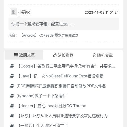
小码农
2023-11-03 11:01:24
你找一个坚果云存储，配置进去，...
来自：
【Android】KOReader墨水屏用阅读器
近期文章
站长推荐
随机文章
【Google】谷歌将三星应用程序标记为“有害”，并要求用户删除它们
【Java】记一次NoClassDefFoundError错误修复
[PDF]利用腾讯云票据识别接口自动修改PDF文件名
[typecho]做了一个书架插件
【docker】启动Java项目报GC Thread
【证券】证券从业人员职业道德要求及常见违规行为
【一些话】个人博客已消亡了