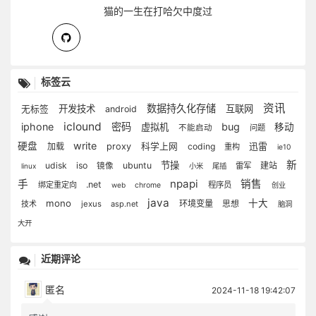
猫的一生在打哈欠中度过
标签云
资讯
数据持久化存储
开发技术
互联网
无标签
android
iclound
iphone
密码
bug
虚拟机
移动
不能启动
问题
write
硬盘
迅雷
加载
proxy
科学上网
coding
重构
ie10
新
节操
udisk
iso
ubuntu
建站
镜像
雷军
linux
小米
尾插
npapi
手
销售
.net
绑定重定向
程序员
web
chrome
创业
java
mono
十大
环境变量
思想
技术
jexus
asp.net
脑洞
大开
近期评论
匿名
2024-11-18 19:42:07