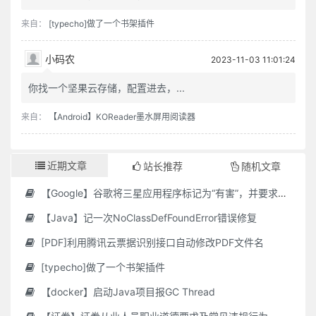
来自：
[typecho]做了一个书架插件
小码农
2023-11-03 11:01:24
你找一个坚果云存储，配置进去，...
来自：
【Android】KOReader墨水屏用阅读器
近期文章
站长推荐
随机文章
【Google】谷歌将三星应用程序标记为“有害”，并要求用户删除它们
【Java】记一次NoClassDefFoundError错误修复
[PDF]利用腾讯云票据识别接口自动修改PDF文件名
[typecho]做了一个书架插件
【docker】启动Java项目报GC Thread