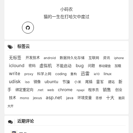
小码农
猫的一生在打哈欠中度过
标签云
无标签
开发技术
android
数据持久化存储
互联网
资讯
iphone
iclound
bug
虚拟机
密码
不能启动
问题
加载
移动硬盘
write
迅雷
coding
linux
proxy
科学上网
重构
ie10
udisk
ubuntu
新
镜像
节操
尾插
雷军
iso
小米
建站
手
chrome
销售
绑定重定向
程序员
创业
.net
web
npapi
asp.net
十大
技术
jexus
java
环境变量
mono
思想
脑洞
大开
近期评论