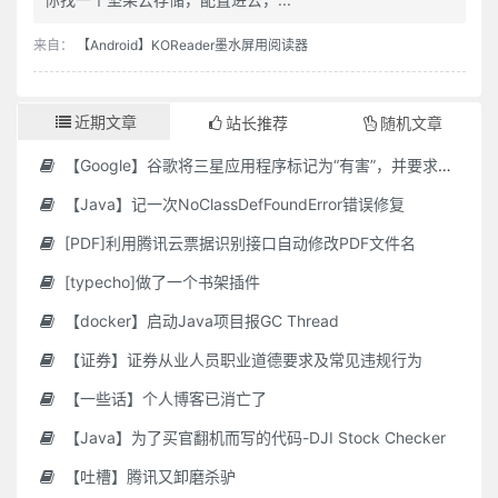
来自：
【Android】KOReader墨水屏用阅读器
近期文章
站长推荐
随机文章
【Google】谷歌将三星应用程序标记为“有害”，并要求用户删除它们
【Java】记一次NoClassDefFoundError错误修复
[PDF]利用腾讯云票据识别接口自动修改PDF文件名
[typecho]做了一个书架插件
【docker】启动Java项目报GC Thread
【证券】证券从业人员职业道德要求及常见违规行为
【一些话】个人博客已消亡了
【Java】为了买官翻机而写的代码-DJI Stock Checker
【吐槽】腾讯又卸磨杀驴