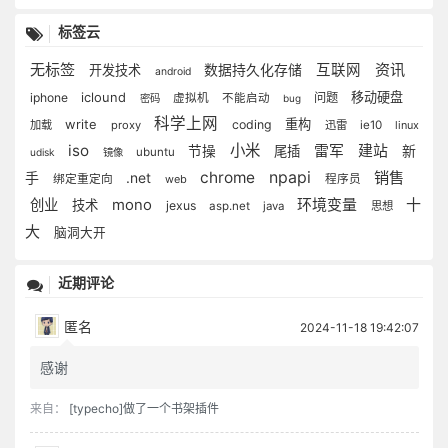
标签云
无标签
资讯
互联网
开发技术
数据持久化存储
android
iclound
移动硬盘
iphone
问题
虚拟机
不能启动
密码
bug
科学上网
write
重构
coding
加载
proxy
迅雷
ie10
linux
iso
小米
雷军
建站
新
节操
尾插
ubuntu
udisk
镜像
chrome
npapi
销售
手
.net
绑定重定向
web
程序员
环境变量
十
创业
mono
技术
jexus
asp.net
java
思想
大
脑洞大开
近期评论
匿名
2024-11-18 19:42:07
感谢
来自：
[typecho]做了一个书架插件