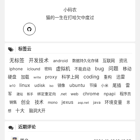
小码农
猫的一生在打哈欠中度过
标签云
无标签
开发技术
android
互联网
资讯
数据持久化存储
虚拟机
bug
问题
iphone
移动
iclound
密码
不能启动
coding
proxy
科学上网
硬盘
加载
迅雷
重构
write
linux
ubuntu
udisk
尾插
雷
镜像
节操
小米
ie10
iso
chrome
npapi
军
.net
web
程序员
绑定重定向
建站
新手
创业
技术
jexus
环境变量
销售
mono
java
思
asp.net
十大
脑洞大开
想
近期评论