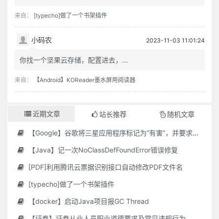
来自：
[typecho]做了一个书架插件
小码农
2023-11-03 11:01:24
你找一个坚果云存储，配置进去，...
来自：
【Android】KOReader墨水屏用阅读器
近期文章
站长推荐
随机文章
【Google】谷歌将三星应用程序标记为“有害”，并要求用户删除它们
【Java】记一次NoClassDefFoundError错误修复
[PDF]利用腾讯云票据识别接口自动修改PDF文件名
[typecho]做了一个书架插件
【docker】启动Java项目报GC Thread
【证券】证券从业人员职业道德要求及常见违规行为