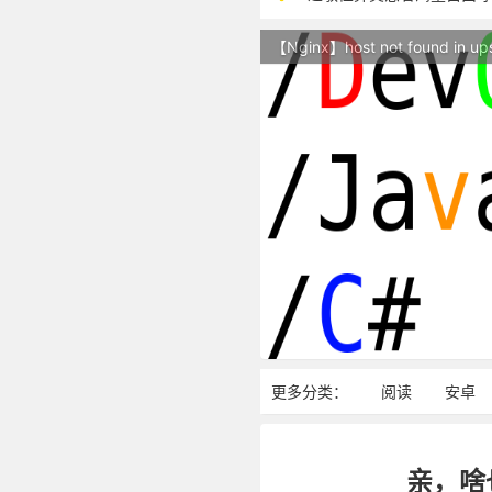
本站现已开始广告投放,支
【Nginx】host not found in up
站点随时调整中，如果不
反对日本核废水排海
更多分类：
阅读
安卓
亲，啥