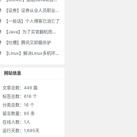
【证券】证券从业人员职业道德要求及常见违规行为
【一些话】个人博客已消亡了
【Java】为了买官翻机而写的代码-DJI Stock Checker
【吐槽】腾讯又卸磨杀驴
【Linux】解决Linux多机环境UID/GID不一致导致的备份权限问题
网站信息
文章总数：449 篇
标签总数：616 个
分类总数：16 个
留言数量：65 条
在线人数：
1
人
运行天数：1,695天