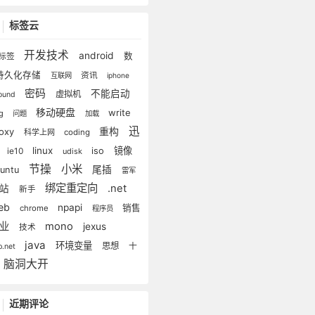
标签云
开发技术
android
数
标签
持久化存储
资讯
互联网
iphone
密码
不能启动
虚拟机
lound
移动硬盘
write
ug
问题
加载
迅
重构
roxy
科学上网
coding
雷
linux
iso
镜像
ie10
udisk
节操
小米
尾插
buntu
雷军
绑定重定向
.net
建站
新手
eb
npapi
销售
chrome
程序员
创业
mono
jexus
技术
java
环境变量
思想
十
p.net
脑洞大开
近期评论