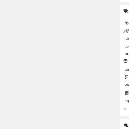
无
据
ic
b
p
u
w
as
大