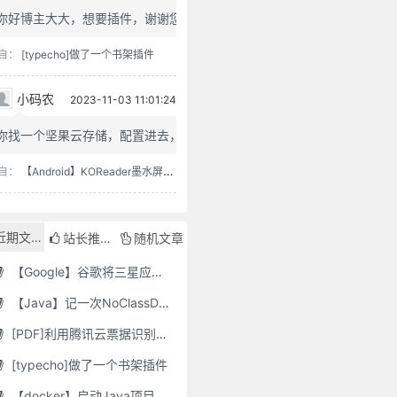
你好博主大大，想要插件，谢谢您
自：
[typecho]做了一个书架插件
小码农
2023-11-03 11:01:24
你找一个坚果云存储，配置进去，...
自：
【Android】KOReader墨水屏用阅读器
近期文章
站长推荐
随机文章
【Google】谷歌将三星应用程序标记为“有害”，并要求用户删除它们
【Java】记一次NoClassDefFoundError错误修复
[PDF]利用腾讯云票据识别接口自动修改PDF文件名
[typecho]做了一个书架插件
【docker】启动Java项目报GC Thread