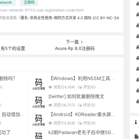
etwork
注册码
/over-network-51113-usb-registration-code.html
转载请遵循《
署名-非商业性使用-相同方式共享 4.0 国际 (CC BY-NC-SA
下一篇
换只有5个的设置
Axure Rp 8.0注册码
可以删除吗？
【Windows】利用NSSM工具让BAT脚本变成后台服务
)
浏览(24,164)
评论(0)
[twitter] 如何批量删除推文
)
浏览(18,707)
评论(2)
EXCEL表格复制出来，自动增加双引号怎么解决？
【Android】KOReader墨水屏用阅读器
)
浏览(14,828)
评论(4)
成功了
k2刷Padavan老毛子后中继5G搜索不到的问题解决