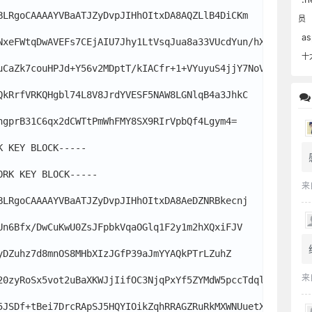
BLRgoCAAAAYVBaATJZyDvpJIHhOItxDA8AQZLlB4DiCKm

员
as
NxeFWtqDwAVEFs7CEjAIU7Jhy1LtVsqJua8a33VUcdYun/hX

十
uCaZk7couHPJd+Y56v2MDptT/kIACfr+1+VYuyuS4jjY7NoVq

QkRrfVRKQHgbl74L8V8JrdYVESF5NAW8LGNlqB4a3JhkC

hgprB31C6qx2dCWTtPmWhFMY8SX9RIrVpbQf4Lgym4=

 KEY BLOCK-----

RK KEY BLOCK-----

来
BLRgoCAAAAYVBaATJZyDvpJIHhOItxDA8AeDZNRBkecnj

Un6Bfx/DwCuKwU0ZsJFpbkVqaOGlq1F2y1m2hXQxiFJV

yDZuhz7d8mnOS8MHbXIzJGfP39aJmYYAQkPTrLZuhZ

来
20zyRoSx5vot2uBaXKWJjIifOC3NjqPxYf5ZYMdW5pccTdqlF

5JSDf+tBei7DrcRApSJ5HQYIOikZqhRRAGZRuRkMXWNUuetX0=
