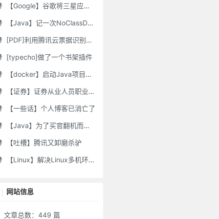
【Google】谷歌将三星应用程序标记为“有害”，并要求用户删除它们
【Java】记一次NoClassDefFoundError错误修复
[PDF]利用腾讯云票据识别接口自动修改PDF文件名
[typecho]做了一个书架插件
【docker】启动Java项目报GC Thread
【证券】证券从业人员职业道德要求及常见违规行为
【一些话】个人博客已消亡了
【Java】为了买官翻机而写的代码-DJI Stock Checker
【吐槽】腾讯又卸磨杀驴
【Linux】解决Linux多机环境UID/GID不一致导致的备份权限问题
网站信息
文章总数：449 篇