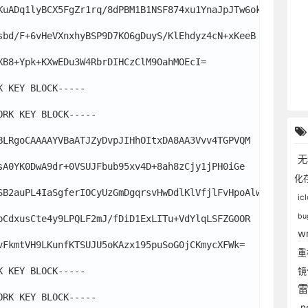
KuADq1lyBCX5FgZr1rq/8dPBM1B1NSF874xu1YnaJpJTw6okq

sbd/F+6vHeVXnxhyBSP9D7KO6gDuyS/KlEhdyz4cN+xKeeB

XB8+Ypk+KXwEDu3W4RbrDIHCzClM9OahMOEcI=

 KEY BLOCK----- 

RK KEY BLOCK-----

BLRgoCAAAAYVBaATJZyDvpJIHhOItxDA8AA3Vvv4TGPVQM

sA0YK0DwA9dr+0VSUJFbub95xv4D+8ah8zCjy1jPH0iGe

化
SB2auPL4IaSgferIOCyUzGmDgqrsvHwDdlKlVfjlFvHpoAlw

ic
bu
pCdxusCte4y9LPQLF2mJ/fDiD1ExLITu+VdYlqLSFZG0OR

w
vFkmtVH9LKunfKTSUJU5oKAzx195puSoG0jCKmycXFWk=

 KEY BLOCK-----

RK KEY BLOCK-----

.n