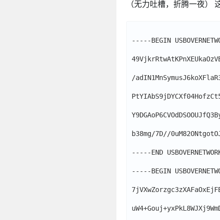
（无力吐槽，折腾一夜） 
-----BEGIN USBOVERNETWO
49VjkrRtwAtKPnXEUkaOzV
/adIN1MnSymusJ6koXFlaR
PtYIAbS9jDYCXf04HofzCt
Y9DGAoP6CVOdDSOOUJfQ3B
b38mg/7D//0uM82ONtgotO
-----END USBOVERNETWORK
-----BEGIN USBOVERNETWO
7jVXwZorzgc3zXAFaOxEjF
uW4+Gouj+yxPkL8WJXj9Wm