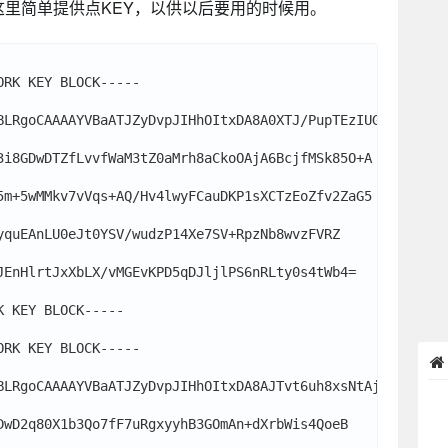
这里简单提供点KEY，以供以后要用的时候用。
RK KEY BLOCK-----

BLRgoCAAAAYVBaATJZyDvpJIHhOItxDA8A0XTJ/PupTEzIUG

3i8GDwDTZfLvvfWaM3tZ0aMrh8aCkoOAjA6BcjfMSk85O+A

5m+5wMMkv7vVqs+AQ/Hv4lwyFCauDKP1sXCTzEoZfv2ZaG5

yquEAnLU0eJt0YSV/wudzP14Xe7SV+RpzNb8wvzFVRZ

JEnHlrtJxXbLX/vMGEvKPD5qDJljlPS6nRLty0s4tWb4=

 KEY BLOCK-----

RK KEY BLOCK-----

BLRgoCAAAAYVBaATJZyDvpJIHhOItxDA8AJTvt6uh8xsNtAjikZI

DwD2q80X1b3Qo7fF7uRgxyyhB3GOmAn+dXrbWis4QoeB
