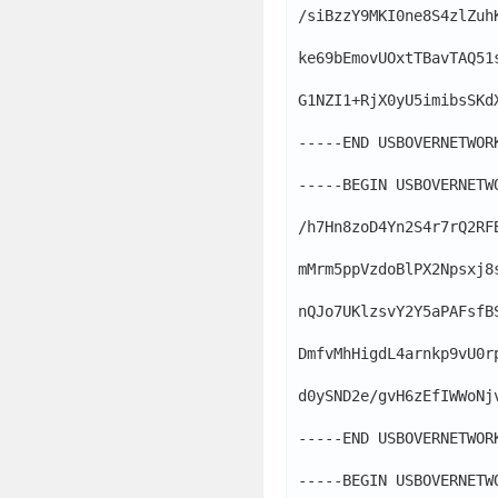
/siBzzY9MKI0ne8S4zlZuh
ke69bEmovUOxtTBavTAQ51
G1NZI1+RjX0yU5imibsSKd
-----END USBOVERNETWORK
-----BEGIN USBOVERNETWO
/h7Hn8zoD4Yn2S4r7rQ2RF
mMrm5ppVzdoBlPX2Npsxj8
nQJo7UKlzsvY2Y5aPAFsfB
DmfvMhHigdL4arnkp9vU0r
d0ySND2e/gvH6zEfIWWoNj
-----END USBOVERNETWORK
-----BEGIN USBOVERNETWO