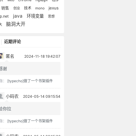
jexus
销售
技术
创业
mono
java
环境变量
p.net
思想
脑洞大开
大
近期评论
匿名
2024-11-18 19:42:07
感谢
自：
[typecho]做了一个书架插件
小码农
2024-05-14 09:15:54
给你拉
自：
[typecho]做了一个书架插件