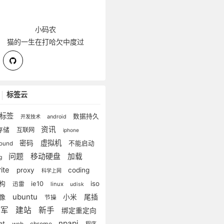
小码农
猫的一生在打哈欠中度过
标签云
无标签
数据持久
开发技术
android
资讯
存储
互联网
iphone
虚拟机
密码
不能启动
lound
问题
移动硬盘
加载
g
rite
proxy
coding
科学上网
iso
重构
ie10
迅雷
linux
udisk
ubuntu
镜像
小米
尾插
节操
雷军
建站
新手
绑定重定向
npapi
et
chrome
web
程序