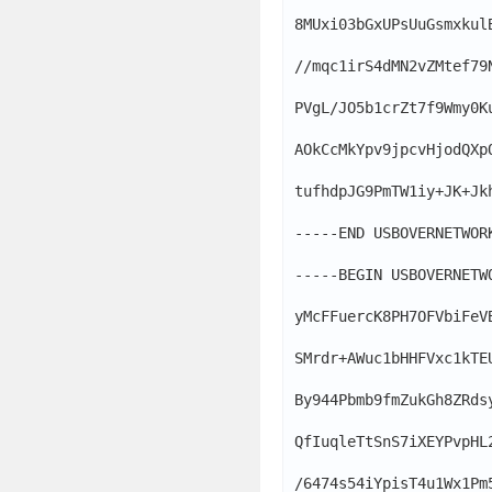
8MUxi03bGxUPsUuGsmxkul
//mqc1irS4dMN2vZMtef79
PVgL/JO5b1crZt7f9Wmy0K
AOkCcMkYpv9jpcvHjodQXp
tufhdpJG9PmTW1iy+JK+Jk
-----END USBOVERNETWORK
-----BEGIN USBOVERNETWO
yMcFFuercK8PH7OFVbiFeV
SMrdr+AWuc1bHHFVxc1kTE
By944Pbmb9fmZukGh8ZRds
QfIuqleTtSnS7iXEYPvpHL
/6474s54iYpisT4u1Wx1Pm