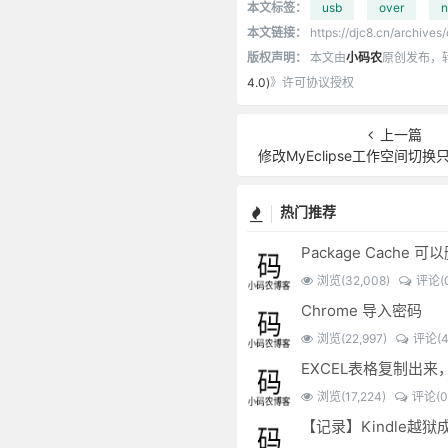
本文标签：
usb
over
n
本文链接：
https://djc8.cn/archives
版权声明：
本文由
小码农
原创发布，
4.0)
》许可协议授权
上一篇
修改MyEclipse工作空间切
热门推荐
Package Cache 
浏览(32,008)
评论(0
Chrome 导入密码
浏览(22,997)
评论(4
浏览(17,224)
评论(0
【记录】Kindle越狱