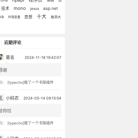
销售
rome
创
mono
技术
asp.net
jexus
十大
ava
思想
环境变量
脑洞大
近期评论
匿名
2024-11-18 19:42:07
感谢
自：
[typecho]做了一个书架插件
小码农
2024-05-14 09:15:54
给你拉
自：
[typecho]做了一个书架插件