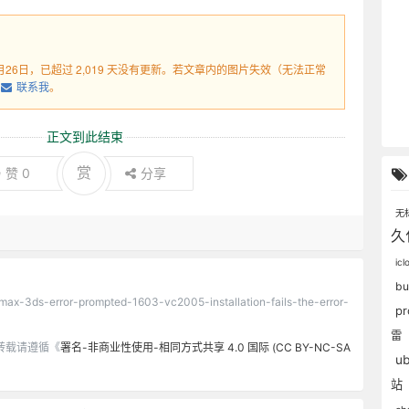
1月26日，已超过 2,019 天没有更新。若文章内的图片失效（无法正常
联系我
。
正文到此结束
赏
赞
0
分享
无
久
ic
b
/max-3ds-error-prompted-1603-vc2005-installation-fails-the-error-
p
雷
转载请遵循《
署名-非商业性使用-相同方式共享 4.0 国际 (CC BY-NC-SA
u
站