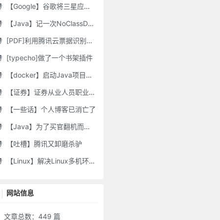
【Google】谷歌将三星应用程序标记为“有害”，并要求用户删除它们
【Java】记一次NoClassDefFoundError错误修复
[PDF]利用腾讯云票据识别接口自动修改PDF文件名
[typecho]做了一个书架插件
【docker】启动Java项目报GC Thread
【证券】证券从业人员职业道德要求及常见违规行为
【一些话】个人博客已消亡了
【Java】为了买官翻机而写的代码-DJI Stock Checker
【吐槽】腾讯又卸磨杀驴
【Linux】解决Linux多机环境UID/GID不一致导致的备份权限问题
网站信息
文章总数：449 篇