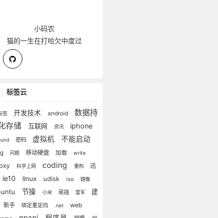
小码农
猫的一生在打哈欠中度过
标签云
数据持
开发技术
android
标签
化存储
iphone
互联网
资讯
虚拟机
不能启动
密码
lound
ug
移动硬盘
加载
问题
write
coding
roxy
迅
科学上网
重构
ie10
linux
udisk
iso
镜像
节操
buntu
建
尾插
小米
雷军
新手
web
绑定重定向
.net
npapi
程序员