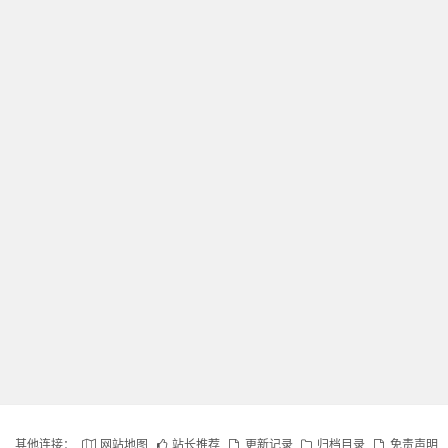
其他连接：
网站地图
站长推荐
更新记录
归档目录
免责声明