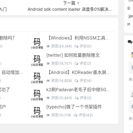
ch
下一篇
业
y 入门
Android sdk content loader 进度条0%解决办法
j
开
可以删除吗？
【Windows】利用NSSM工具让BAT脚本变成后台服务
)
浏览(24,164)
评论(0)
[twitter] 如何批量删除推文
)
浏览(18,707)
评论(2)
EXCEL表格复制出来，自动增加双引号怎么解决？
【Android】KOReader墨水屏用阅读器
来
)
浏览(14,828)
评论(4)
成功了
k2刷Padavan老毛子后中继5G搜索不到的问题解决
)
浏览(10,845)
评论(2)
用户
[typecho]做了一个书架插件
)
浏览(10,119)
评论(42)
来