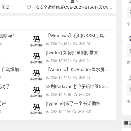
下一篇
gs 用法
记一次安全运维修复CVE-2021-3156以及CVE-2020-1971漏洞
来
可以删除吗？
【Windows】利用NSSM工具让BAT脚本变成后台服务
)
浏览(24,164)
评论(0)
[twitter] 如何批量删除推文
)
浏览(18,707)
评论(2)
来
EXCEL表格复制出来，自动增加双引号怎么解决？
【Android】KOReader墨水屏用阅读器
)
浏览(14,828)
评论(4)
成功了
k2刷Padavan老毛子后中继5G搜索不到的问题解决
)
浏览(10,845)
评论(2)
来
用户
[typecho]做了一个书架插件
)
浏览(10,119)
评论(42)