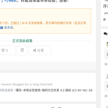
了-小码农
，转载请保留本条链接，感谢！
.n
序
je
想
8月17日，已超过 1,816 天没有更新。若文章内的图片失效（无法正常
联系我
。
正文到此结束
赏
赞
0
分享
来
/i-havent-blogged-for-a-long-time.html
转载请遵循《
署名-非商业性使用-相同方式共享 4.0 国际 (CC BY-NC-SA
来