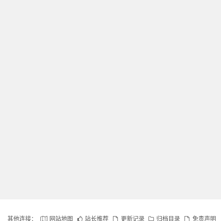
其他连接：
网站地图
站长推荐
更新记录
归档目录
免责声明