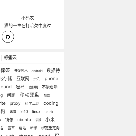
小码农
猫的一生在打哈欠中度过
标签云
无标签
数据持
开发技术
android
iphone
化存储
互联网
资讯
clound
密码
不能启动
虚拟机
移动硬盘
ug
问题
加载
coding
ite
proxy
科学上网
重构
ie10
linux
迅雷
udisk
小米
镜像
ubuntu
o
节操
尾插
绑定重定向
雷军
建站
新手
npapi
程
web
chrome