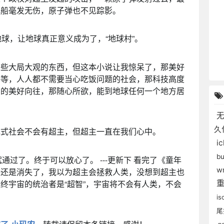
飞船毫发无伤，原子弹也不见踪影。
地球，让地球真正意义成为了，“地球村”。
这些大局大观的东西，但这本小说让我惊呆了，那美好
平等，人人都不需要当心吃饭问题的社会，那科技高度
片的美好向往，那随心所欲，能到地球任何一个地方居
久
现式社会不会有超主，但超主一直在我们心中。
i
b
试通过了。终于可以放心了。 ---更新下 看完了《童年
wr
终还是消失了，我以为超主会拯救人类，没想到超主也
终宇宙的统治者是“超智”，宇宙将不会有人类，不会
is