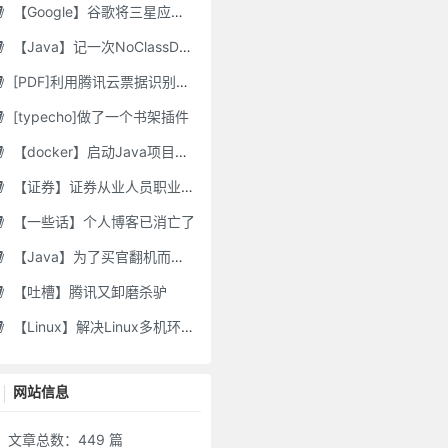
【Google】谷歌将三星应用程序标记为“有害”，并要求用户删除它们
【Java】记一次NoClassDefFoundError错误修复
[PDF]利用腾讯云票据识别接口自动修改PDF文件名
[typecho]做了一个书架插件
【docker】启动Java项目报GC Thread
【证券】证券从业人员职业道德要求及常见违规行为
【一些话】个人博客已消亡了
【Java】为了买官翻机而写的代码-DJI Stock Checker
【吐槽】腾讯又卸磨杀驴
【Linux】解决Linux多机环境UID/GID不一致导致的备份权限问题
网站信息
文章总数：449 篇