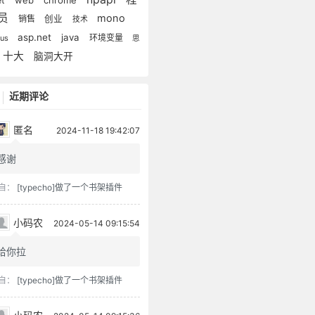
et
员
mono
销售
创业
技术
asp.net
java
环境变量
xus
思
十大
脑洞大开
近期评论
匿名
2024-11-18 19:42:07
感谢
自：
[typecho]做了一个书架插件
小码农
2024-05-14 09:15:54
给你拉
自：
[typecho]做了一个书架插件