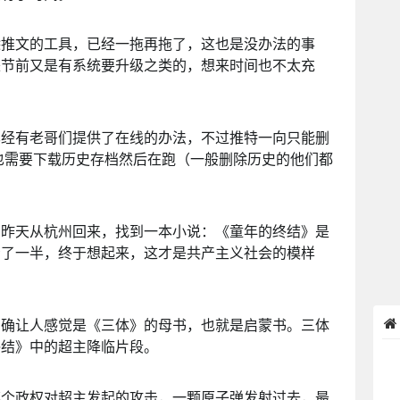
除推文的工具，已经一拖再拖了，这也是没办法的事
来节前又是有系统要升级之类的，想来时间也不太充
已经有老哥们提供了在线的办法，不过推特一向只能删
，也需要下载历史存档然后在跑（一般删除历史的他们都
，昨天从杭州回来，找到一本小说：《童年的终结》是
看了一半，终于想起来，这才是共产主义社会的模样
的确让人感觉是《三体》的母书，也就是启蒙书。三体
终结》中的超主降临片段。
某个政权对超主发起的攻击，一颗原子弹发射过去，最