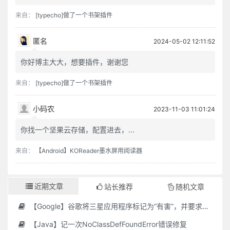
来自：
[typecho]做了一个书架插件
匿名
2024-05-02 12:11:52
你好博主大大，想要插件，谢谢您
来自：
[typecho]做了一个书架插件
小码农
2023-11-03 11:01:24
你找一个坚果云存储，配置进去，...
来自：
【Android】KOReader墨水屏用阅读器
近期文章
站长推荐
随机文章
【Google】谷歌将三星应用程序标记为“有害”，并要求用户删除它们
【Java】记一次NoClassDefFoundError错误修复