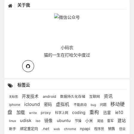
关于我
小码农
猫的一生在打哈欠中度过
标签云
开发技术
资讯
android
互联网
数据持久化存储
无标签
iclound
移动硬
虚拟机
密码
iphone
不能启动
问题
bug
盘
重构
加载
ie10
coding
proxy
迅雷
科学上网
write
udisk
镜像
ubuntu
建站
小米
linux
iso
节操
雷军
尾插
.net
npapi
新手
绑定重定向
销售
chrome
程序员
创业
web