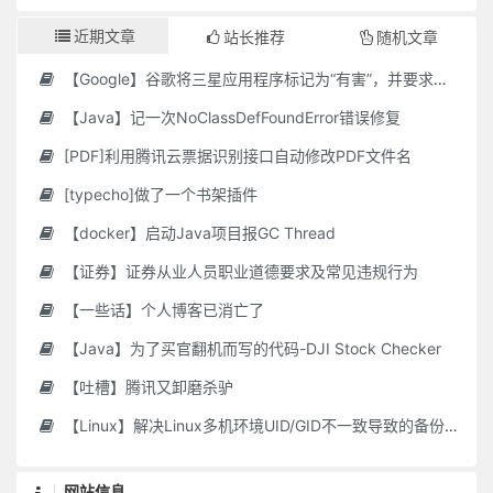
近期文章
站长推荐
随机文章
【Google】谷歌将三星应用程序标记为“有害”，并要求用户删除它们
【Java】记一次NoClassDefFoundError错误修复
[PDF]利用腾讯云票据识别接口自动修改PDF文件名
[typecho]做了一个书架插件
【docker】启动Java项目报GC Thread
【证券】证券从业人员职业道德要求及常见违规行为
【一些话】个人博客已消亡了
【Java】为了买官翻机而写的代码-DJI Stock Checker
【吐槽】腾讯又卸磨杀驴
【Linux】解决Linux多机环境UID/GID不一致导致的备份权限问题
网站信息