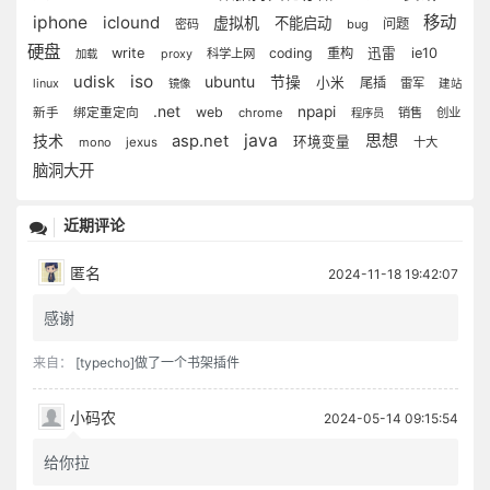
iphone
iclound
移动
虚拟机
不能启动
问题
密码
bug
硬盘
write
coding
重构
迅雷
ie10
科学上网
加载
proxy
iso
udisk
ubuntu
节操
小米
尾插
雷军
linux
镜像
建站
.net
npapi
web
新手
绑定重定向
chrome
销售
创业
程序员
java
思想
技术
asp.net
环境变量
mono
jexus
十大
脑洞大开
近期评论
匿名
2024-11-18 19:42:07
感谢
来自：
[typecho]做了一个书架插件
小码农
2024-05-14 09:15:54
给你拉