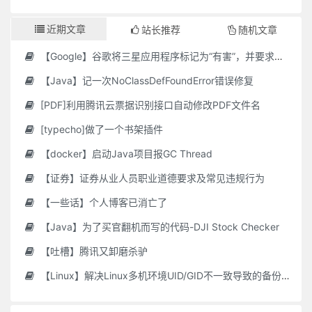
近期文章
站长推荐
随机文章
【Google】谷歌将三星应用程序标记为“有害”，并要求用户删除它们
【Java】记一次NoClassDefFoundError错误修复
[PDF]利用腾讯云票据识别接口自动修改PDF文件名
[typecho]做了一个书架插件
【docker】启动Java项目报GC Thread
【证券】证券从业人员职业道德要求及常见违规行为
【一些话】个人博客已消亡了
【Java】为了买官翻机而写的代码-DJI Stock Checker
【吐槽】腾讯又卸磨杀驴
【Linux】解决Linux多机环境UID/GID不一致导致的备份权限问题