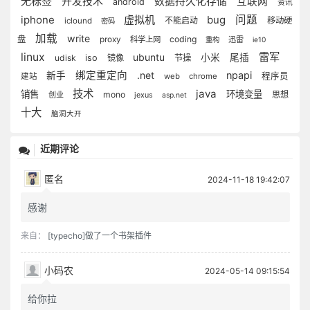
无标签
开发技术
数据持久化存储
互联网
android
资讯
iphone
虚拟机
bug
问题
不能启动
移动硬
iclound
密码
加载
write
盘
proxy
coding
科学上网
迅雷
重构
ie10
linux
雷军
ubuntu
小米
尾插
udisk
iso
镜像
节操
绑定重定向
.net
npapi
新手
程序员
建站
web
chrome
技术
java
销售
环境变量
mono
思想
创业
jexus
asp.net
十大
脑洞大开
近期评论
匿名
2024-11-18 19:42:07
感谢
来自：
[typecho]做了一个书架插件
小码农
2024-05-14 09:15:54
给你拉