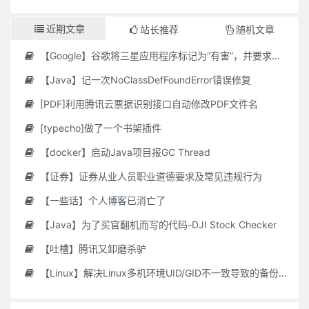
近期文章
站长推荐
随机文章
【Google】谷歌将三星应用程序标记为“有害”，并要求用户删除它们
【Java】记一次NoClassDefFoundError错误修复
[PDF]利用腾讯云票据识别接口自动修改PDF文件名
[typecho]做了一个书架插件
【docker】启动Java项目报GC Thread
【证券】证券从业人员职业道德要求及常见违规行为
【一些话】个人博客已消亡了
【Java】为了买官翻机而写的代码-DJI Stock Checker
【吐槽】腾讯又卸磨杀驴
【Linux】解决Linux多机环境UID/GID不一致导致的备份权限问题