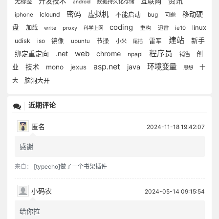
资讯
开发技术
互联网
无标签
数据持久化存储
android
密码
虚拟机
移动硬
iclound
不能启动
bug
iphone
问题
coding
盘
linux
加载
proxy
重构
迅雷
ie10
write
科学上网
建站
新手
udisk
iso
镜像
节操
雷军
ubuntu
小米
尾插
web
程序员
绑定重定向
.net
chrome
创
npapi
销售
asp.net
环境变量
技术
java
业
mono
jexus
十
思想
大
脑洞大开
近期评论
匿名
2024-11-18 19:42:07
感谢
来自：
[typecho]做了一个书架插件
小码农
2024-05-14 09:15:54
给你拉