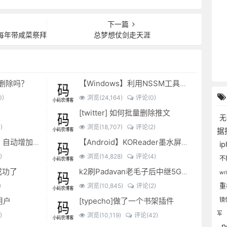
下一篇
每年带咸菜祭拜
总梦想仗剑走天涯
可以删除吗？
【Windows】利用NSSM工具让BAT脚本变成后台服务
)
浏览(24,164)
评论(0)
[twitter] 如何批量删除推文
)
浏览(18,707)
评论(2)
据
EXCEL表格复制出来，自动增加双引号怎么解决？
【Android】KOReader墨水屏用阅读器
i
)
浏览(14,828)
评论(4)
不
成功了
k2刷Padavan老毛子后中继5G搜索不到的问题解决
wr
)
浏览(10,845)
评论(2)
镜
用户
[typecho]做了一个书架插件
军
)
浏览(10,119)
评论(42)
.