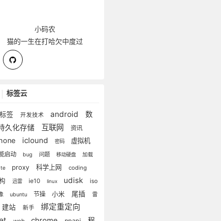
小码农
猫的一生在打哈欠中度过
标签云
android
数
无标签
开发技术
互联网
持久化存储
资讯
iclound
phone
虚拟机
密码
能启动
问题
bug
移动硬盘
加载
proxy
科学上网
coding
ite
udisk
重构
ie10
iso
迅雷
linux
尾插
小米
节操
像
ubuntu
雷
绑定重定向
建站
新手
net
chrome
程
npapi
web