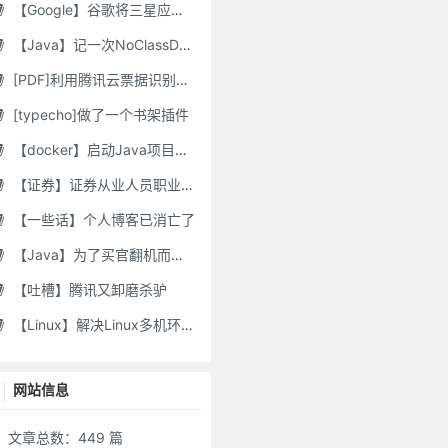
【Google】谷歌将三星应用程序标记为“有害”，并要求用户删除它们
【Java】记一次NoClassDefFoundError错误修复
[PDF]利用腾讯云票据识别接口自动修改PDF文件名
[typecho]做了一个书架插件
【docker】启动Java项目报GC Thread
【证券】证券从业人员职业道德要求及常见违规行为
【一些话】个人博客已消亡了
【Java】为了买官翻机而写的代码-DJI Stock Checker
【吐槽】腾讯又卸磨杀驴
【Linux】解决Linux多机环境UID/GID不一致导致的备份权限问题
网站信息
文章总数：449 篇