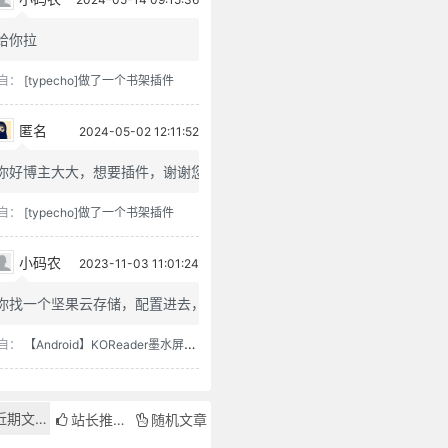
给你拉
自：
[typecho]做了一个书架插件
匿名
2024-05-02 12:11:52
你好博主大大，想要插件，谢谢您
自：
[typecho]做了一个书架插件
小码农
2023-11-03 11:01:24
你找一个坚果云存储，配置进去，...
自：
【Android】KOReader墨水屏用阅读器
近期文章
站长推荐
随机文章