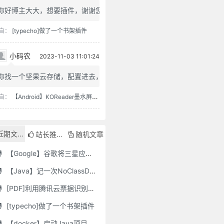
你好博主大大，想要插件，谢谢您
自：
[typecho]做了一个书架插件
小码农
2023-11-03 11:01:24
你找一个坚果云存储，配置进去，...
自：
【Android】KOReader墨水屏用阅读器
近期文章
站长推荐
随机文章
【Google】谷歌将三星应用程序标记为“有害”，并要求用户删除它们
【Java】记一次NoClassDefFoundError错误修复
[PDF]利用腾讯云票据识别接口自动修改PDF文件名
[typecho]做了一个书架插件
【docker】启动Java项目报GC Thread