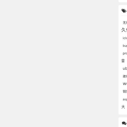
无
久
ic
b
pr
雷
u
建
w
销
as
大