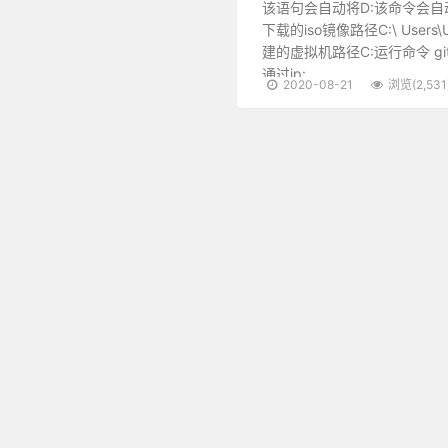
该语句会自动将D:该命令会自动下载
下载的iso镜像路径C:\ Users\User
建的虚拟机路径C:运行命令 gitc
通过ip:
2020-08-21
浏览(2,531