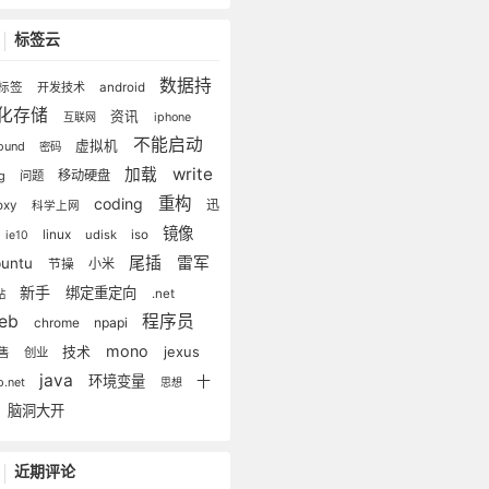
标签云
数据持
标签
开发技术
android
化存储
资讯
互联网
iphone
不能启动
虚拟机
lound
密码
write
加载
移动硬盘
ug
问题
重构
coding
迅
oxy
科学上网
镜像
linux
udisk
iso
ie10
尾插
雷军
buntu
小米
节操
新手
绑定重定向
.net
站
eb
程序员
npapi
chrome
mono
技术
jexus
售
创业
java
环境变量
十
p.net
思想
脑洞大开
近期评论