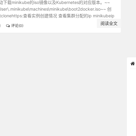
minikube的iso镜像以及Kubernetes的对应版本。~~
\.minikube\machines\minikube\boot2docker.iso~~ 创
lonehttps:查看实例创建情况 查看集群分配的ip minikubeip
阅读全文
)
评论(0)