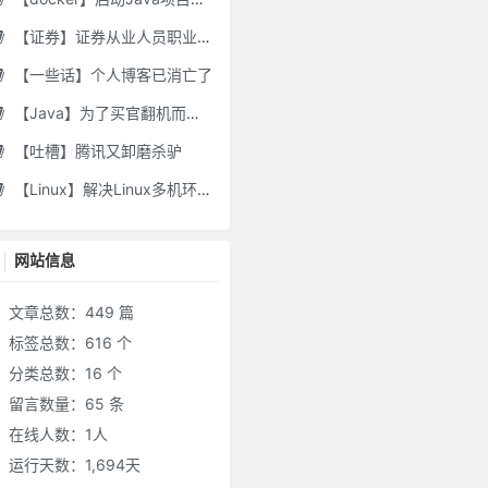
【证券】证券从业人员职业道德要求及常见违规行为
【一些话】个人博客已消亡了
【Java】为了买官翻机而写的代码-DJI Stock Checker
【吐槽】腾讯又卸磨杀驴
【Linux】解决Linux多机环境UID/GID不一致导致的备份权限问题
网站信息
文章总数：449 篇
标签总数：616 个
分类总数：16 个
留言数量：65 条
在线人数：
1
人
运行天数：1,694天