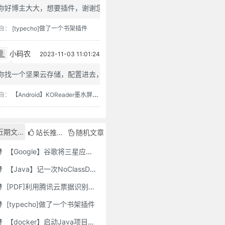
你好博主大大，想要插件，谢谢您
自：
[typecho]做了一个书架插件
小码农
2023-11-03 11:01:24
你找一个坚果云存储，配置进去，...
自：
【Android】KOReader墨水屏用阅读器
近期文章
站长推荐
随机文章
【Google】谷歌将三星应用程序标记为“有害”，并要求用户删除它们
【Java】记一次NoClassDefFoundError错误修复
[PDF]利用腾讯云票据识别接口自动修改PDF文件名
[typecho]做了一个书架插件
【docker】启动Java项目报GC Thread