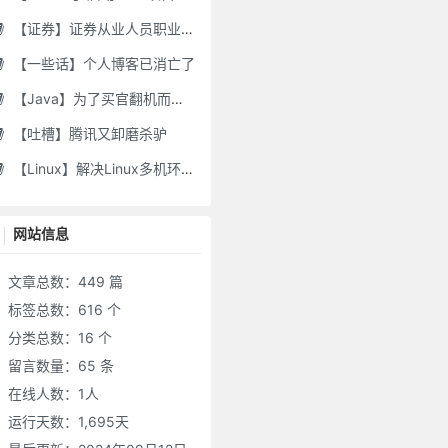
【证券】证券从业人员职业道德要求及常见违规行为
【一些话】个人博客已消亡了
【Java】为了买官翻机而写的代码-DJI Stock Checker
【吐槽】腾讯又卸磨杀驴
【Linux】解决Linux多机环境UID/GID不一致导致的备份权限问题
网站信息
文章总数：449 篇
标签总数：616 个
分类总数：16 个
留言数量：65 条
在线人数：
1
人
运行天数：1,695天