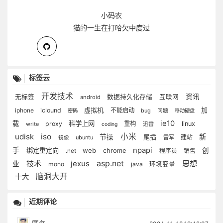
小码农
猫的一生在打哈欠中度过
标签云
开发技术
资讯
无标签
数据持久化存储
互联网
android
虚拟机
加
iphone
iclound
不能启动
bug
密码
问题
移动硬盘
ie10
载
科学上网
proxy
重构
linux
write
迅雷
coding
udisk
iso
小米
新
节操
尾插
建站
ubuntu
雷军
镜像
手
npapi
绑定重定向
web
创
.net
chrome
程序员
销售
技术
jexus
asp.net
思想
业
mono
java
环境变量
脑洞大开
十大
近期评论