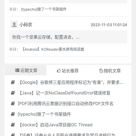
来自：
[typecho]做了一个书架插件
小码农
2023-11-03 11:01:24
你找一个坚果云存储，配置进去，...
来自：
【Android】KOReader墨水屏用阅读器
近期文章
站长推荐
随机文章
【Google】谷歌将三星应用程序标记为“有害”，并要求用户删除它们
【Java】记一次NoClassDefFoundError错误修复
[PDF]利用腾讯云票据识别接口自动修改PDF文件名
[typecho]做了一个书架插件
【docker】启动Java项目报GC Thread
【证券】证券从业人员职业道德要求及常见违规行为