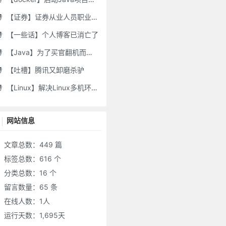
【证券】证券从业人员职业道德要求及常见违规行为
【一些话】个人博客已消亡了
【Java】为了买官翻机而写的代码-DJI Stock Checker
【吐槽】腾讯又卸磨杀驴
【Linux】解决Linux多机环境UID/GID不一致导致的备份权限问题
网站信息
文章总数：449 篇
标签总数：616 个
分类总数：16 个
留言数量：65 条
在线人数：
1
人
运行天数：1,695天