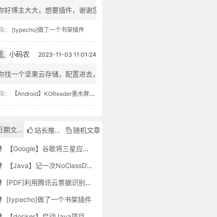
你好博主大大，想要插件，谢谢您
自：
[typecho]做了一个书架插件
小码农
2023-11-03 11:01:24
你找一个坚果云存储，配置进去，...
自：
【Android】KOReader墨水屏用阅读器
近期文章
站长推荐
随机文章
【Google】谷歌将三星应用程序标记为“有害”，并要求用户删除它们
【Java】记一次NoClassDefFoundError错误修复
[PDF]利用腾讯云票据识别接口自动修改PDF文件名
[typecho]做了一个书架插件
【docker】启动Java项目报GC Thread