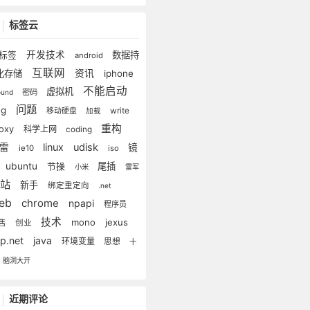
标签云
开发技术
数据持
标签
android
互联网
化存储
资讯
iphone
不能启动
虚拟机
密码
lound
问题
ug
write
移动硬盘
加载
重构
roxy
科学上网
coding
linux
udisk
迅雷
镜
ie10
iso
ubuntu
节操
尾插
小米
雷军
建站
新手
绑定重定向
.net
eb
chrome
npapi
程序员
技术
mono
jexus
售
创业
sp.net
java
环境变量
思想
十
脑洞大开
近期评论