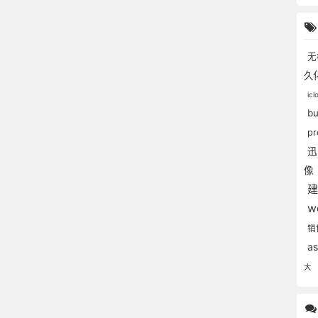
无
久
ic
b
p
像
w
销
a
大