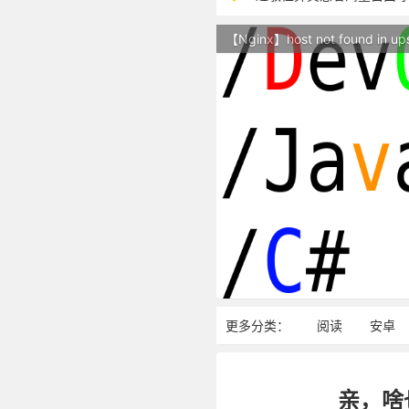
本站现已开始广告投放,支
【Nginx】host not found in up
站点随时调整中，如果不
反对日本核废水排海
更多分类：
阅读
安卓
亲，啥