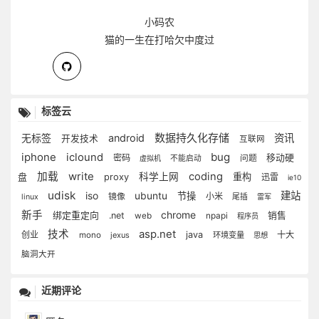
小码农
猫的一生在打哈欠中度过
标签云
数据持久化存储
无标签
android
资讯
开发技术
互联网
bug
iphone
iclound
密码
移动硬
问题
虚拟机
不能启动
加载
write
coding
科学上网
重构
盘
proxy
迅雷
ie10
udisk
iso
建站
ubuntu
节操
镜像
小米
linux
尾插
雷军
新手
chrome
绑定重定向
.net
销售
web
npapi
程序员
asp.net
技术
创业
java
十大
mono
jexus
环境变量
思想
脑洞大开
近期评论