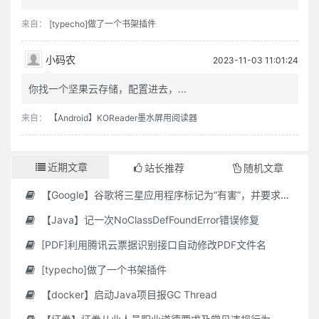
来自：
[typecho]做了一个书架插件
小码农
2023-11-03 11:01:24
你找一个坚果云存储，配置进去，...
来自：
【Android】KOReader墨水屏用阅读器
近期文章
站长推荐
随机文章
【Google】谷歌将三星应用程序标记为“有害”，并要求用户删除它们
【Java】记一次NoClassDefFoundError错误修复
[PDF]利用腾讯云票据识别接口自动修改PDF文件名
[typecho]做了一个书架插件
【docker】启动Java项目报GC Thread