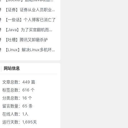
【证券】证券从业人员职业道德要求及常见违规行为
【一些话】个人博客已消亡了
【Java】为了买官翻机而写的代码-DJI Stock Checker
【吐槽】腾讯又卸磨杀驴
【Linux】解决Linux多机环境UID/GID不一致导致的备份权限问题
网站信息
文章总数：449 篇
标签总数：616 个
分类总数：16 个
留言数量：65 条
在线人数：
1
人
运行天数：1,695天