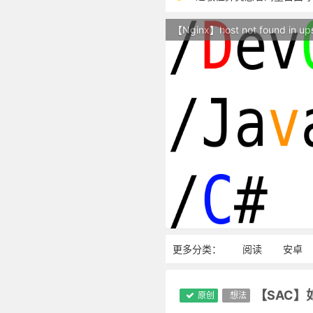
本站现已开始广告投放,支
【Nginx】host not found in up
站点随时调整中，如果不
反对日本核废水排海
更多分类：
阅读
安卓
【SAC
原创
想法