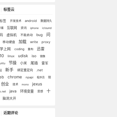
标签云
标签
android
开发技术
数据持久
互联网
存储
资讯
iphone
iclound
问
密码
bug
虚拟机
不能启动
题
加载
write
proxy
移动硬盘
迅雷
科学上网
coding
重构
e10
udisk
iso
linux
镜像
节操
尾插
小米
雷军
untu
新手
.net
绑定重定向
站
chrome
eb
npapi
销
程序员
创业
jexus
技术
mono
十
java
环境变量
思想
p.net
大
脑洞大开
近期评论