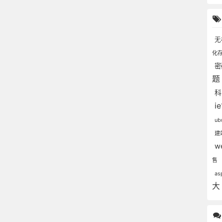
无
化
i
ub
建
w
售
as