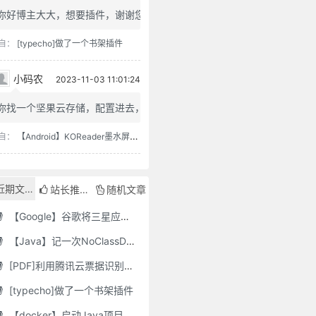
你好博主大大，想要插件，谢谢您
自：
[typecho]做了一个书架插件
小码农
2023-11-03 11:01:24
你找一个坚果云存储，配置进去，...
自：
【Android】KOReader墨水屏用阅读器
近期文章
站长推荐
随机文章
【Google】谷歌将三星应用程序标记为“有害”，并要求用户删除它们
【Java】记一次NoClassDefFoundError错误修复
[PDF]利用腾讯云票据识别接口自动修改PDF文件名
[typecho]做了一个书架插件
【docker】启动Java项目报GC Thread