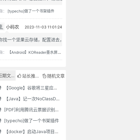
自：
[typecho]做了一个书架插件
小码农
2023-11-03 11:01:24
你找一个坚果云存储，配置进去，...
自：
【Android】KOReader墨水屏用阅读器
近期文章
站长推荐
随机文章
【Google】谷歌将三星应用程序标记为“有害”，并要求用户删除它们
【Java】记一次NoClassDefFoundError错误修复
[PDF]利用腾讯云票据识别接口自动修改PDF文件名
[typecho]做了一个书架插件
【docker】启动Java项目报GC Thread