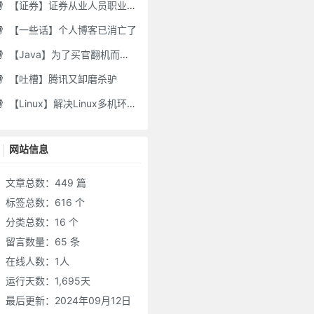
【证券】证券从业人员职业道德要求及常见违规行为
【一些话】个人博客已消亡了
【Java】为了买官翻机而写的代码-DJI Stock Checker
【吐槽】腾讯又卸磨杀驴
【Linux】解决Linux多机环境UID/GID不一致导致的备份权限问题
网站信息
文章总数：449 篇
标签总数：616 个
分类总数：16 个
留言数量：65 条
在线人数：
1
人
运行天数：1,695天
最后更新：2024年09月12日