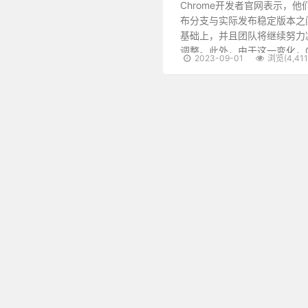
Chrome开发者官网表示，他们
布分支与实际发布稳定版本之
基础上，并且团队将继续努力减
调整。此外，由于这一变化，Ch
2023-09-01
浏览(4,411
态路线图和Chromium仪表