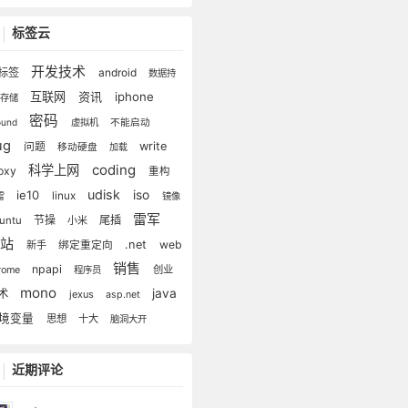
标签云
开发技术
标签
android
数据持
互联网
资讯
iphone
化存储
密码
lound
虚拟机
不能启动
ug
问题
write
移动硬盘
加载
coding
科学上网
oxy
重构
udisk
iso
ie10
linux
雷
镜像
雷军
节操
尾插
untu
小米
建站
.net
web
新手
绑定重定向
销售
npapi
rome
创业
程序员
mono
java
术
jexus
asp.net
境变量
思想
十大
脑洞大开
近期评论