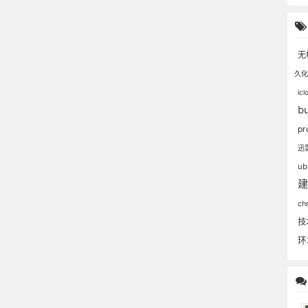
无
久
ic
b
pr
迅
ub
ch
技
环