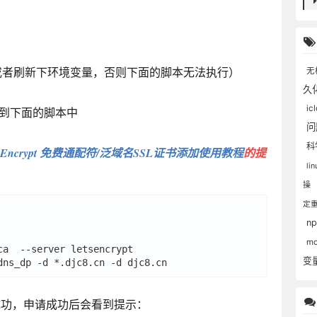
，（或者刷新下环境变量，否则下面的脚本无法执行）
无
久
ic
到下面的脚本中
科
t'sEncrypt 免费通配符/泛域名SSL证书添加使用教程
的提
li
操
定
np
m
a  --server letsencrypt

变
成功，申请成功后会看到提示：