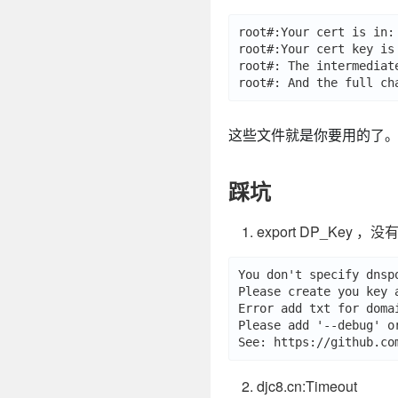
root#:Your cert is in:
root#:Your cert key is
root#: The intermediat
这些文件就是你要用的了
踩坑
export DP_Key
You don't specify dnsp
Please create you key a
Error add txt for doma
Please add '--debug' o
djc8.cn:Timeout