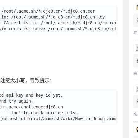
 /root/.acme.sh/*.djc8.cn/*.djc8.cn.cer

 in: /root/.acme.sh/*.djc8.cn/*.djc8.cn.key

e CA cert is in: /root/.acme.sh/*.djc8.cn/ca.cer

来
。
来
 ，没有注意大小写，导致提示：
od api key and key id yet.

nd try again.

in:_acme-challenge.djc8.cn

r '--log' to check more details.

来