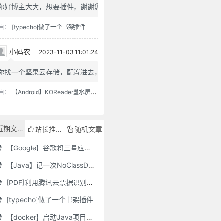
你好博主大大，想要插件，谢谢您
自：
[typecho]做了一个书架插件
小码农
2023-11-03 11:01:24
你找一个坚果云存储，配置进去，...
自：
【Android】KOReader墨水屏用阅读器
近期文章
站长推荐
随机文章
【Google】谷歌将三星应用程序标记为“有害”，并要求用户删除它们
【Java】记一次NoClassDefFoundError错误修复
[PDF]利用腾讯云票据识别接口自动修改PDF文件名
[typecho]做了一个书架插件
【docker】启动Java项目报GC Thread