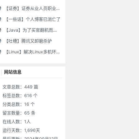
【证券】证券从业人员职业道德要求及常见违规行为
【一些话】个人博客已消亡了
【Java】为了买官翻机而写的代码-DJI Stock Checker
【吐槽】腾讯又卸磨杀驴
【Linux】解决Linux多机环境UID/GID不一致导致的备份权限问题
网站信息
文章总数：449 篇
标签总数：616 个
分类总数：16 个
留言数量：65 条
在线人数：
1
人
运行天数：1,696天
最后更新：2024年09月12日