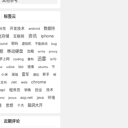
其他参考
标签云
开发技术
数据持
标签
android
资讯
iphone
化存储
互联网
密码
lound
虚拟机
不能启动
bug
移动硬盘
问题
加载
proxy
write
迅雷
学上网
coding
ie10
重构
iso
udisk
镜像
节
nux
ubuntu
雷军
新手
小米
尾插
建站
绑
chrome
.net
web
重定向
程序员
api
创业
技术
销售
asp.net
java
环境
ono
jexus
思想
脑洞大开
量
十大
近期评论