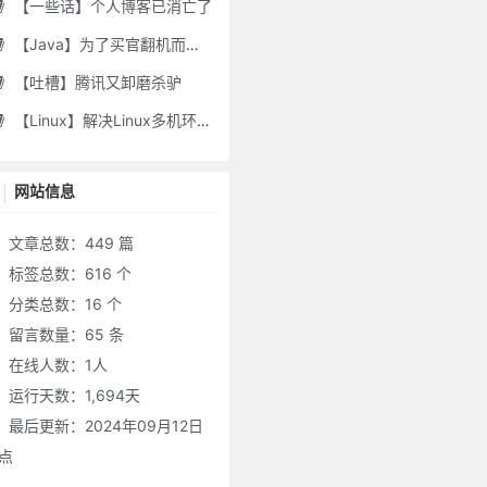
【一些话】个人博客已消亡了
【Java】为了买官翻机而写的代码-DJI Stock Checker
【吐槽】腾讯又卸磨杀驴
【Linux】解决Linux多机环境UID/GID不一致导致的备份权限问题
网站信息
文章总数：449 篇
标签总数：616 个
分类总数：16 个
留言数量：65 条
在线人数：
1
人
运行天数：1,694天
最后更新：2024年09月12日
0点