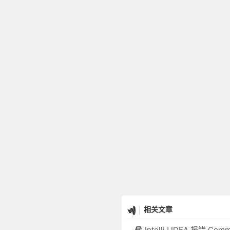
相关文章
IntelliJ IDEA 报错 Command line is too l