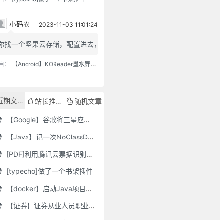
小码农
2023-11-03 11:01:24
你找一个坚果云存储，配置进去，...
自：
【Android】KOReader墨水屏用阅读器
近期文章
站长推荐
随机文章
【Google】谷歌将三星应用程序标记为“有害”，并要求用户删除它们
【Java】记一次NoClassDefFoundError错误修复
[PDF]利用腾讯云票据识别接口自动修改PDF文件名
[typecho]做了一个书架插件
【docker】启动Java项目报GC Thread
【证券】证券从业人员职业道德要求及常见违规行为