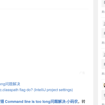
来
来
来
o long问题解决
lasspath flag do? (IntelliJ project settings)
A 报错 Command line is too long问题解决-小码农
，转
来