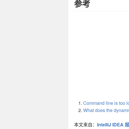
参考
Command line is to
What does the dynamic.c
本文来自：
IntelliJ IDE