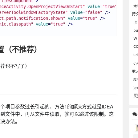
rtiesComponent"
>
无
nceActivity.OpenProjectViewOnStart"
value
=
"true"
 />
erverToolWindowFactoryState"
value
=
"false"
 />
持
ct.path.notification.shown"
value
=
"true"
 />
i
mic.classpath"
value
=
"true"
 />
b
w
c
置（不推荐）
ud
小
推荐也不写了）
重
程
je
个项目参数过长引起的，方法1的解决方式就是IDEA
入到文件中，再从文件中读取，就可以跳过该限制。这
解决办法。