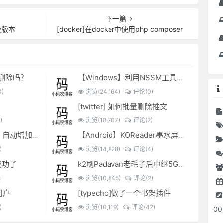
下一篇
升级版本
[docker]在docker中使用php composer
可以删除吗？
【Windows】利用NSSM工具让BAT脚本变成后台服务
)
浏览(24,164)
评论(0)
[twitter] 如何批量删除推文
)
浏览(18,707)
评论(2)
EXCEL表格复制出来，自动增加双引号怎么解决？
【Android】KOReader墨水屏用阅读器
)
浏览(14,828)
评论(4)
成功了
k2刷Padavan老毛子后中继5G搜索不到的问题解决
)
浏览(10,845)
评论(2)
用户
[typecho]做了一个书架插件
)
浏览(10,119)
评论(42)
0