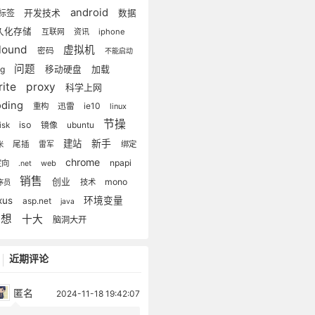
android
标签
开发技术
数据
久化存储
互联网
资讯
iphone
clound
虚拟机
密码
不能启动
问题
加载
ug
移动硬盘
rite
proxy
科学上网
oding
ie10
重构
迅雷
linux
节操
iso
镜像
isk
ubuntu
新手
建站
尾插
雷军
绑定
米
chrome
npapi
定向
web
.net
销售
创业
mono
技术
序员
xus
环境变量
asp.net
java
思想
十大
脑洞大开
近期评论
匿名
2024-11-18 19:42:07