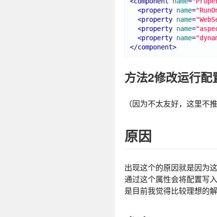
<
component
name
=
"Prope
<
property
name
=
"RunO
<
property
name
=
"WebS
<
property
name
=
"aspe
<
property
name
=
"dyna
</
component
>
方法2修改运行配
（因为不太友好，这里不
原因
出现这个的原因就是因为这
通过这个属性会将配置写
是目前我觉得比较理想的