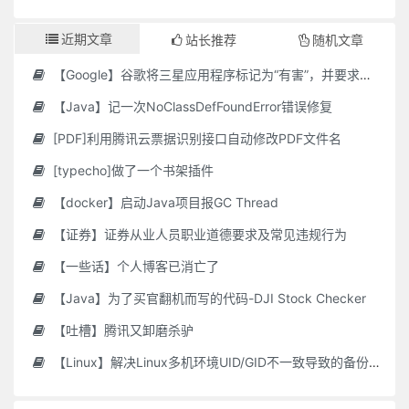
近期文章
站长推荐
随机文章
【Google】谷歌将三星应用程序标记为“有害”，并要求用户删除它们
【Java】记一次NoClassDefFoundError错误修复
[PDF]利用腾讯云票据识别接口自动修改PDF文件名
[typecho]做了一个书架插件
【docker】启动Java项目报GC Thread
【证券】证券从业人员职业道德要求及常见违规行为
【一些话】个人博客已消亡了
【Java】为了买官翻机而写的代码-DJI Stock Checker
【吐槽】腾讯又卸磨杀驴
【Linux】解决Linux多机环境UID/GID不一致导致的备份权限问题