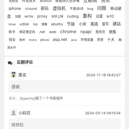
互联网
资讯
开发技术
数据持久化存储
无标签
android
虚拟机
问题
iphone
密码
移动硬
iclound
不能启动
bug
重构
proxy
ie10
盘
write
coding
迅雷
加载
科学上网
建站
udisk
节操
小米
尾插
iso
ubuntu
雷军
linux
镜像
chrome
npapi
销售
.net
web
新手
绑定重定向
程序员
asp.net
十大
创业
jexus
环境变量
技术
mono
java
思想
脑
洞大开
近期评论
匿名
2024-11-18 19:42:07
感谢
来自：
[typecho]做了一个书架插件
小码农
2024-05-14 09:15:54
给你拉