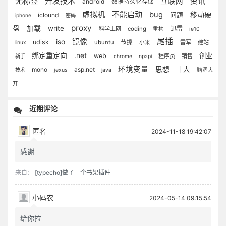
无标签
开发技术
互联网
资讯
android
数据持久化存储
虚拟机
不能启动
bug
移动硬
iclound
问题
iphone
密码
proxy
盘
加载
write
迅雷
科学上网
coding
重构
ie10
镜像
尾插
iso
udisk
ubuntu
节操
雷军
建站
linux
小米
绑定重定向
.net
创业
web
程序员
销售
新手
chrome
npapi
环境变量
思想
十大
mono
asp.net
技术
jexus
java
脑洞大
开
近期评论
匿名
2024-11-18 19:42:07
感谢
来自：
[typecho]做了一个书架插件
小码农
2024-05-14 09:15:54
给你拉