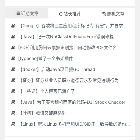
近期文章
站长推荐
随机文章
【Google】谷歌将三星应用程序标记为“有害”，并要求用户删除它们
【Java】记一次NoClassDefFoundError错误修复
[PDF]利用腾讯云票据识别接口自动修改PDF文件名
[typecho]做了一个书架插件
【docker】启动Java项目报GC Thread
【证券】证券从业人员职业道德要求及常见违规行为
【一些话】个人博客已消亡了
【Java】为了买官翻机而写的代码-DJI Stock Checker
【吐槽】腾讯又卸磨杀驴
【Linux】解决Linux多机环境UID/GID不一致导致的备份权限问题