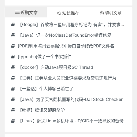
近期文章
站长推荐
随机文章
【Google】谷歌将三星应用程序标记为“有害”，并要求用户删除它们
【Java】记一次NoClassDefFoundError错误修复
[PDF]利用腾讯云票据识别接口自动修改PDF文件名
[typecho]做了一个书架插件
【docker】启动Java项目报GC Thread
【证券】证券从业人员职业道德要求及常见违规行为
【一些话】个人博客已消亡了
【Java】为了买官翻机而写的代码-DJI Stock Checker
【吐槽】腾讯又卸磨杀驴
【Linux】解决Linux多机环境UID/GID不一致导致的备份权限问题