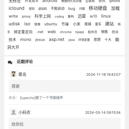
无标签
android
开发技术
资讯
iphone
数据持久化存储
互联网
iclound
移动硬盘
加载
bug
不能启动
密码
虚拟机
问题
linux
科学上网
迅雷
write
ie10
proxy
coding
重构
udisk
iso
建站
ubuntu
小米
节操
尾插
雷军
镜像
新
web
绑定重定向
.net
销售
chrome
npapi
创业
手
程序员
asp.net
mono
脑
技术
jexus
思想
十大
java
环境变量
洞大开
近期评论
匿名
2024-11-18 19:42:07
感谢
来自：
[typecho]做了一个书架插件
小码农
2024-05-14 09:15:54
给你拉