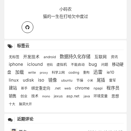
小码农
猫的一生在打哈欠中度过
标签云
数据持久化存储
开发技术
互联网
无标签
android
资讯
iphone
iclound
bug
移动硬
虚拟机
不能启动
问题
密码
迅雷
加载
盘
ie10
write
科学上网
coding
重构
proxy
iso
linux
udisk
镜像
尾插
ubuntu
节操
雷军
小米
建站
chrome
程序员
绑定重定向
.net
新手
web
npapi
销售
技术
jexus
asp.net
环境变量
思想
创业
java
mono
十大
脑洞大开
近期评论