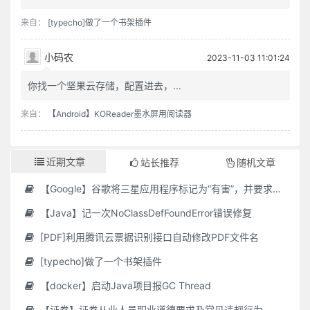
来自：
[typecho]做了一个书架插件
小码农
2023-11-03 11:01:24
你找一个坚果云存储，配置进去，...
来自：
【Android】KOReader墨水屏用阅读器
近期文章
站长推荐
随机文章
【Google】谷歌将三星应用程序标记为“有害”，并要求用户删除它们
【Java】记一次NoClassDefFoundError错误修复
[PDF]利用腾讯云票据识别接口自动修改PDF文件名
[typecho]做了一个书架插件
【docker】启动Java项目报GC Thread
【证券】证券从业人员职业道德要求及常见违规行为