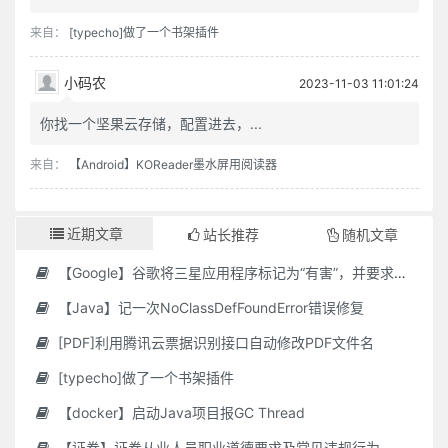
来自：
[typecho]做了一个书架插件
小码农
2023-11-03 11:01:24
你找一个坚果云存储，配置进去，...
来自：
【Android】KOReader墨水屏用阅读器
近期文章
站长推荐
随机文章
【Google】谷歌将三星应用程序标记为“有害”，并要求用户删除它们
【Java】记一次NoClassDefFoundError错误修复
[PDF]利用腾讯云票据识别接口自动修改PDF文件名
[typecho]做了一个书架插件
【docker】启动Java项目报GC Thread
【证券】证券从业人员职业道德要求及常见违规行为