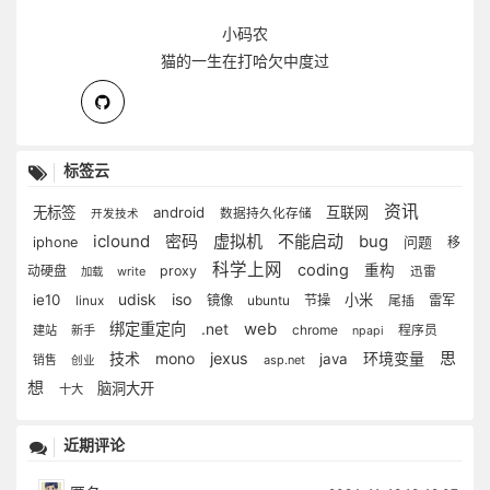
小码农
猫的一生在打哈欠中度过
标签云
资讯
无标签
android
互联网
数据持久化存储
开发技术
iclound
密码
虚拟机
不能启动
bug
问题
iphone
移
科学上网
coding
重构
动硬盘
proxy
write
迅雷
加载
udisk
iso
ie10
小米
镜像
ubuntu
节操
雷军
linux
尾插
绑定重定向
web
.net
chrome
建站
新手
程序员
npapi
思
技术
mono
jexus
环境变量
java
asp.net
销售
创业
想
脑洞大开
十大
近期评论