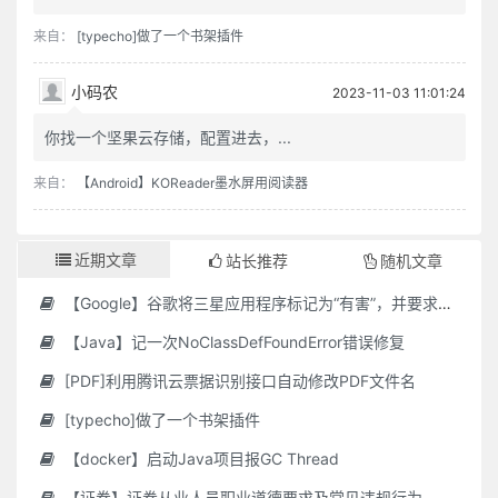
来自：
[typecho]做了一个书架插件
小码农
2023-11-03 11:01:24
你找一个坚果云存储，配置进去，...
来自：
【Android】KOReader墨水屏用阅读器
近期文章
站长推荐
随机文章
【Google】谷歌将三星应用程序标记为“有害”，并要求用户删除它们
【Java】记一次NoClassDefFoundError错误修复
[PDF]利用腾讯云票据识别接口自动修改PDF文件名
[typecho]做了一个书架插件
【docker】启动Java项目报GC Thread
【证券】证券从业人员职业道德要求及常见违规行为