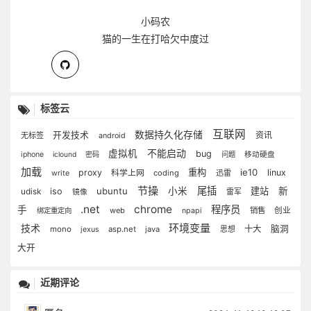
小码农
猫的一生在打哈欠中度过
标签云
互联网
数据持久化存储
开发技术
资讯
无标签
android
不能启动
虚拟机
bug
iphone
iclound
密码
问题
移动硬盘
加载
重构
ie10
proxy
科学上网
linux
coding
迅雷
write
节操
尾插
ubuntu
小米
建站
新
iso
udisk
雷军
镜像
.net
chrome
程序员
手
web
销售
创业
绑定重定向
npapi
环境变量
技术
十大
脑洞
mono
asp.net
java
jexus
思想
大开
近期评论