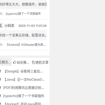
你好博主大大，想要插件，谢谢您
自：
[typecho]做了一个书架插件
小码农
2023-11-03 11:01:24
你找一个坚果云存储，配置进去，...
自：
【Android】KOReader墨水屏用阅读器
近期文章
站长推荐
随机文章
【Google】谷歌将三星应用程序标记为“有害”，并要求用户删除它们
【Java】记一次NoClassDefFoundError错误修复
[PDF]利用腾讯云票据识别接口自动修改PDF文件名
[typecho]做了一个书架插件
【docker】启动Java项目报GC Thread