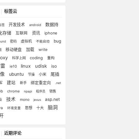
标签云
数据持
开发技术
标签
android
化存储
资讯
互联网
iphone
bug
虚拟机
密码
lound
不能启动
加载
移动硬盘
write
题
roxy
coding
科学上网
重构
迅雷
linux
udisk
iso
ie10
镜像
ubuntu
尾插
小米
节操
建站
绑定重定向
军
新手
.net
eb
chrome
销售
npapi
程序员
技术
asp.net
mono
业
jexus
脑洞
va
思想
十大
环境变量
开
近期评论