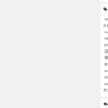
无
久
ic
问
p
雷
w
创
ja
大