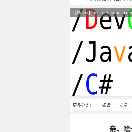
本站现已开始广告投放,支
【Nginx】host not found in up
站点随时调整中，如果不
反对日本核废水排海
更多分类：
阅读
安卓
亲，啥