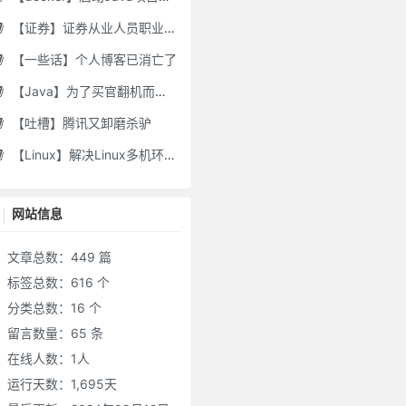
【证券】证券从业人员职业道德要求及常见违规行为
【一些话】个人博客已消亡了
【Java】为了买官翻机而写的代码-DJI Stock Checker
【吐槽】腾讯又卸磨杀驴
【Linux】解决Linux多机环境UID/GID不一致导致的备份权限问题
网站信息
文章总数：449 篇
标签总数：616 个
分类总数：16 个
留言数量：65 条
在线人数：
1
人
运行天数：1,695天