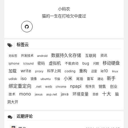
小码农
猫的一生在打哈欠中度过
标签云
数据持久化存储
互联网
资讯
开发技术
无标签
android
移动硬盘
虚拟机
bug
密码
iphone
不能启动
iclound
问题
write
加载
重构
ie10
科学上网
coding
proxy
迅雷
linux
iso
小米
新手
udisk
镜像
ubuntu
尾插
雷军
节操
建站
绑定重定向
npapi
销售
创业
.net
web
程序员
chrome
mono
十大
java
环境变量
脑
技术
jexus
asp.net
思想
洞大开
近期评论