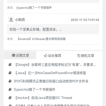
来自：
[typecho]做了一个书架插件
小码农
2023-11-03 11:01:24
你找一个坚果云存储，配置进去，...
来自：
【Android】KOReader墨水屏用阅读器
近期文章
站长推荐
随机文章
【Google】谷歌将三星应用程序标记为“有害”，并要求用户删除它们
【Java】记一次NoClassDefFoundError错误修复
[PDF]利用腾讯云票据识别接口自动修改PDF文件名
[typecho]做了一个书架插件
【docker】启动Java项目报GC Thread
【证券】证券从业人员职业道德要求及常见违规行为