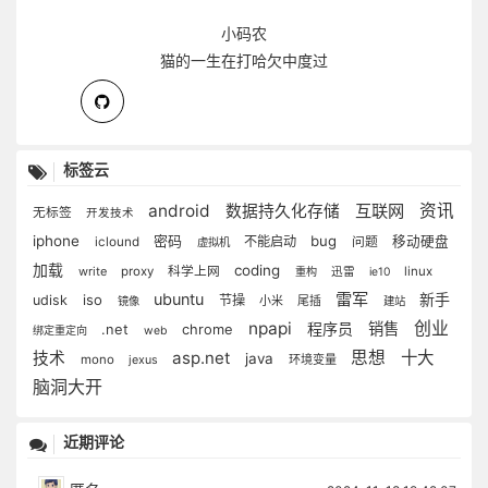
小码农
猫的一生在打哈欠中度过
标签云
android
互联网
资讯
数据持久化存储
无标签
开发技术
iphone
密码
bug
不能启动
移动硬盘
iclound
问题
虚拟机
加载
coding
write
proxy
科学上网
linux
重构
迅雷
ie10
雷军
ubuntu
新手
iso
udisk
节操
小米
尾插
镜像
建站
npapi
创业
程序员
销售
chrome
.net
绑定重定向
web
asp.net
思想
十大
技术
java
mono
环境变量
jexus
脑洞大开
近期评论