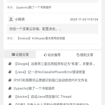
来自：
[typecho]做了一个书架插件
小码农
2023-11-03 11:01:24
你找一个坚果云存储，配置进去，...
来自：
【Android】KOReader墨水屏用阅读器
近期文章
站长推荐
随机文章
【Google】谷歌将三星应用程序标记为“有害”，并要求用户删除它们
【Java】记一次NoClassDefFoundError错误修复
[PDF]利用腾讯云票据识别接口自动修改PDF文件名
[typecho]做了一个书架插件
【docker】启动Java项目报GC Thread
【证券】证券从业人员职业道德要求及常见违规行为